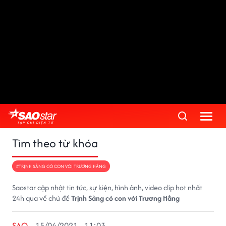
Tìm theo từ khóa
#TRỊNH SẢNG CÓ CON VỚI TRƯƠNG HẰNG
Saostar cập nhật tin tức, sự kiện, hình ảnh, video clip hot nhất
24h qua về chủ đề
Trịnh Sảng có con với Trương Hằng
SAO
15/04/2021 - 11:03