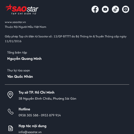
www.saostar.vn
Thuộc Hội Người Mẫu Việt Nam
Giấy phép Tạp chí điện tử Saostar số: 13/GP-BTTTT do Bộ Thông tin & Truyền Thông cấp ngày
11/01/2016
Tổng biên tập
Nguyễn Quang Minh
Thư ký tòa soạn
Văn Quốc Nhân
Trụ sở TP. Hồ Chí Minh
5B Nguyễn Đình Chiểu, Phường Sài Gòn
Hotline
0938 305 588 -
0933 879 914
Hợp tác nội dung
info@saostar.vn