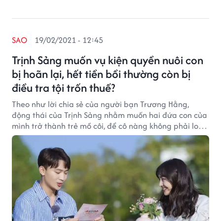
SAO
19/02/2021 - 12:45
Trịnh Sảng muốn vụ kiện quyền nuôi con
bị hoãn lại, hết tiền bồi thường còn bị
điều tra tội trốn thuế?
Theo như lời chia sẻ của người bạn Trương Hằng,
động thái của Trịnh Sảng nhằm muốn hai đứa con của
mình trở thành trẻ mồ côi, để cô nàng không phải lo
nghĩ gì đến chuyện nuôi con hay dính dáng gì đến nhà
trai nữa.