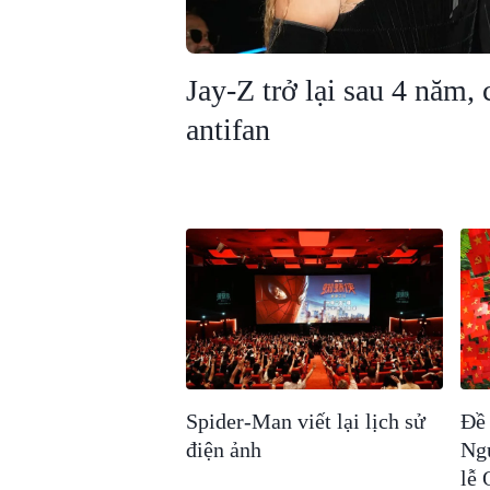
Jay-Z trở lại sau 4 năm,
antifan
Spider-Man viết lại lịch sử
Đề 
điện ảnh
Ngu
lễ 