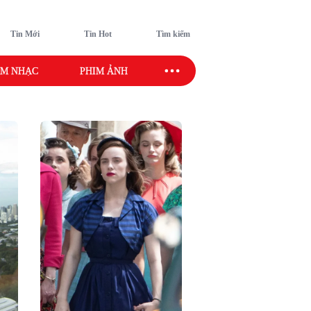
Tin Mới
Tin Hot
Tìm kiếm
M NHẠC
PHIM ẢNH
SAO SPORT