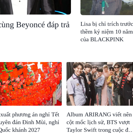
 cùng Beyoncé đáp trả
Lisa bị chỉ trích trướ
thềm kỷ niệm 10 năm
của BLACKPINK
xuất phương án nghỉ Tết
Album ARIRANG viết nên
yên đán Đinh Mùi, nghỉ
cột mốc lịch sử, BTS vượt
Quốc khánh 2027
Taylor Swift trong cuộc đu