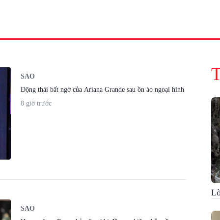
streaming
SAO
Động thái bất ngờ của Ariana Grande sau ồn ào ngoại hình
8 giờ trước
Lờ
SAO