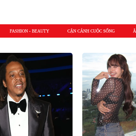
FASHION - BEAUTY
CẬN CẢNH CUỘC SỐNG
Â