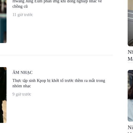
Hwang Jung Eum phản ứng khi đồng nghiệp nhắc về
chồng cũ
11 giờ trước
Nh
Ma
ÂM NHẠC
Thực tập sinh Kpop bị khởi tố trước thềm ra mắt trong
nhóm nhạc
9 giờ trước
Ni