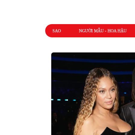
Saostar.vn
SAO
NGƯỜI MẪU - HOA HẬU