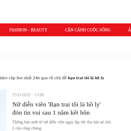
FASHION - BEAUTY
CẬN CẢNH CUỘC SỐNG
Â
 video clip hot nhất 24h qua về chủ đề
bạn trai tôi là hồ ly
25/11/2025 - 13:00
Nữ diễn viên 'Bạn trai tôi là hồ ly'
đón tin vui sau 1 năm kết hôn
Thông báo mới từ nữ diễn viên ngay lập tức thu hút sự chú
ý của công chúng.