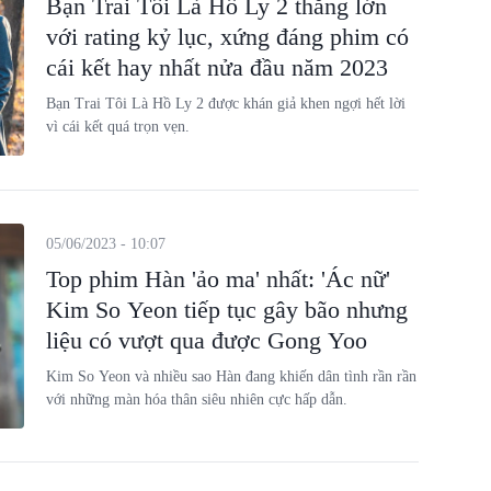
Bạn Trai Tôi Là Hồ Ly 2 thắng lớn
với rating kỷ lục, xứng đáng phim có
cái kết hay nhất nửa đầu năm 2023
Bạn Trai Tôi Là Hồ Ly 2 được khán giả khen ngợi hết lời
vì cái kết quá trọn vẹn.
05/06/2023 - 10:07
Top phim Hàn 'ảo ma' nhất: 'Ác nữ'
Kim So Yeon tiếp tục gây bão nhưng
liệu có vượt qua được Gong Yoo
Kim So Yeon và nhiều sao Hàn đang khiến dân tình rần rần
với những màn hóa thân siêu nhiên cực hấp dẫn.