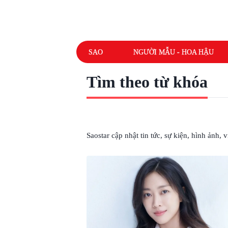
SAO
NGƯỜI MẪU - HOA HẬU
Tìm theo từ khóa
# BẠN TRAI TÔI LÀ HỒ LY
Saostar cập nhật tin tức, sự kiện, hình ảnh,