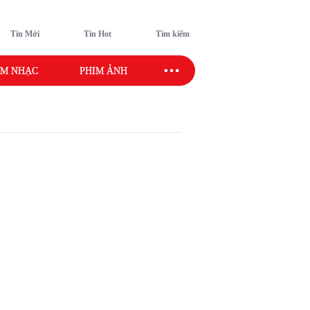
Tin Mới
Tin Hot
Tìm kiếm
M NHẠC
PHIM ẢNH
SAO SPORT