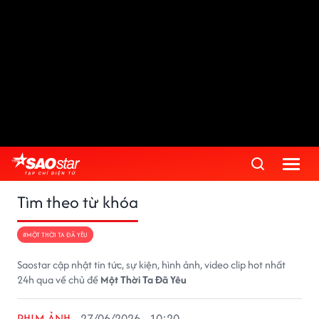
Tìm theo từ khóa
#MỘT THỜI TA ĐÃ YÊU
Saostar cập nhật tin tức, sự kiện, hình ảnh, video clip hot nhất
24h qua về chủ đề
Một Thời Ta Đã Yêu
PHIM ẢNH
27/06/2026 - 10:20