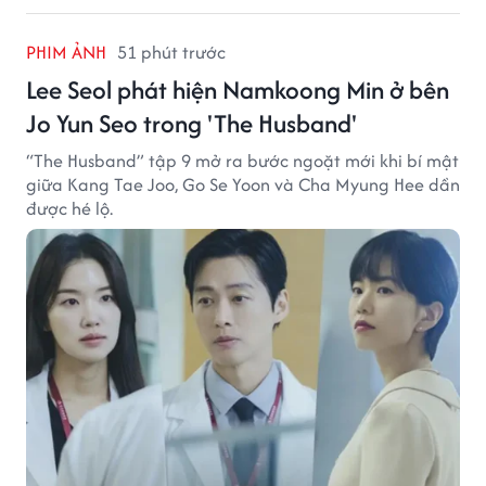
PHIM ẢNH
51 phút trước
Lee Seol phát hiện Namkoong Min ở bên
Jo Yun Seo trong 'The Husband'
“The Husband” tập 9 mở ra bước ngoặt mới khi bí mật
giữa Kang Tae Joo, Go Se Yoon và Cha Myung Hee dần
được hé lộ.