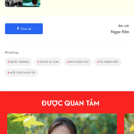
Bài viết
Chia sẻ
Ngọc Hân
#Hashtag
#
QUỐC TRƯỜNG
#
VỀ NHÀ ĐI CON
#
PHIM ĐIỆN ẢNH
#
ỐC MƯỢN HỒN
#
MỘT THỜI TA ĐÃ YÊU
ĐƯỢC QUAN TÂM