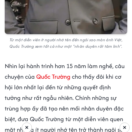
Từ một diễn viên ít người nhớ tên đến ngôi sao màn ảnh Việt,
Quốc Trường xem tất cả như một "nhân duyên rất tâm linh".
Nhìn lại hành trình hơn 15 năm làm nghề, câu
chuyện của
Quốc Trường
cho thấy đôi khi cơ
hội lớn nhất lại đến từ những quyết định
tưởng như rất ngẫu nhiên. Chính những sự
trùng hợp ấy đã tạo nên mối nhân duyên đặc
biệt, đưa Quốc Trường từ một diễn viên quen
×
×
mặt nhưng ít người nhớ tên trở thành ngôi sao