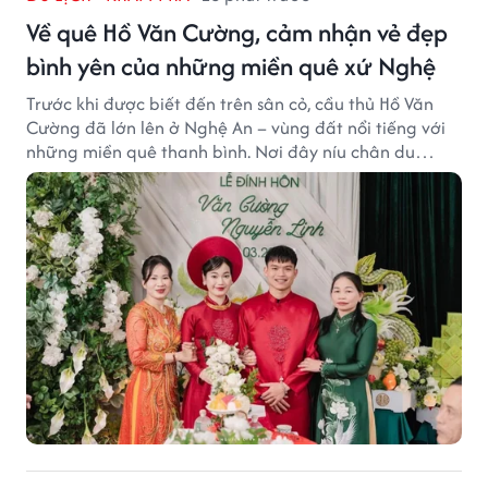
Về quê Hồ Văn Cường, cảm nhận vẻ đẹp
bình yên của những miền quê xứ Nghệ
Trước khi được biết đến trên sân cỏ, cầu thủ Hồ Văn
Cường đã lớn lên ở Nghệ An – vùng đất nổi tiếng với
những miền quê thanh bình. Nơi đây níu chân du
khách bằng cánh đồng xanh, làng quê yên ả và nhịp
sống chậm đầy bình yên.