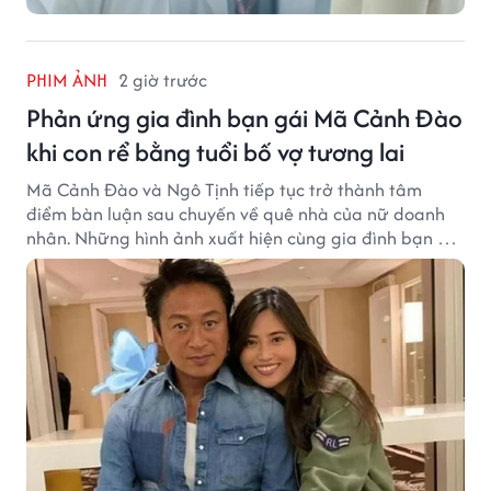
PHIM ẢNH
2 giờ trước
Phản ứng gia đình bạn gái Mã Cảnh Đào
khi con rể bằng tuổi bố vợ tương lai
Mã Cảnh Đào và Ngô Tịnh tiếp tục trở thành tâm
điểm bàn luận sau chuyến về quê nhà của nữ doanh
nhân. Những hình ảnh xuất hiện cùng gia đình bạn gái
Mã Cảnh Đào đang thu hút sự quan tâm trên mạng
xã hội.