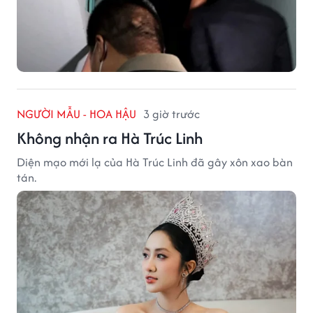
NGƯỜI MẪU - HOA HẬU
3 giờ trước
Không nhận ra Hà Trúc Linh
Diện mạo mới lạ của Hà Trúc Linh đã gây xôn xao bàn
tán.