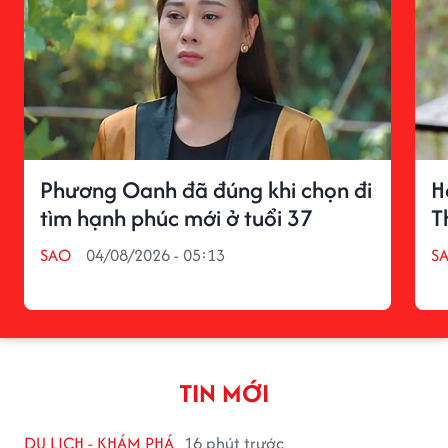
Phương Oanh đã đúng khi chọn đi
H
tìm hạnh phúc mới ở tuổi 37
T
SAO
04/08/2026 - 05:13
S
TIN MỚI
DU LỊCH - KHÁM PHÁ
16 phút trước