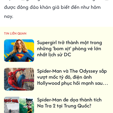
được đông đảo khán giả biết đến như hôm
nay.
TIN LIÊN QUAN
Supergirl trở thành một trong
những 'bom xịt' phòng vé lớn
nhất lịch sử DC
Spider-Man và The Odyssey sắp
vượt mốc tỷ đô, điện ảnh
Hollywood phục hồi mạnh sau
đại dịch
Spider-Man đe dọa thành tích
Na Tra 2 tại Trung Quốc?