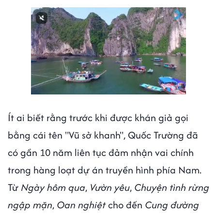
Next video in 1
Cancel
Ít ai biết rằng trước khi được khán giả gọi
bằng cái tên "Vũ sở khanh", Quốc Trường đã
có gần 10 năm liên tục đảm nhận vai chính
trong hàng loạt dự án truyền hình phía Nam.
Từ
Ngày hôm qua
,
Vườn yêu
,
Chuyện tình rừng
ngập mặn
,
Oan nghiệt
cho đến
Cung đường