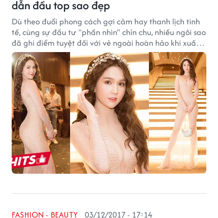
dẫn đầu top sao đẹp
Dù theo đuổi phong cách gợi cảm hay thanh lịch tinh
tế, cùng sự đầu tư "phần nhìn" chỉn chu, nhiều ngôi sao
đã ghi điểm tuyệt đối với vẻ ngoài hoàn hảo khi xuất
hiện trước công chúng.
FASHION - BEAUTY
03/12/2017 - 17:14