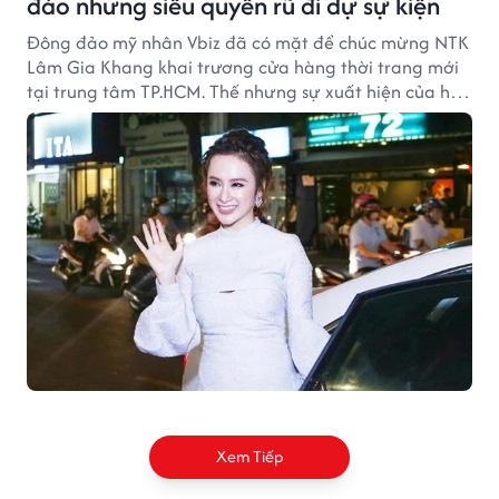
đáo nhưng siêu quyến rũ đi dự sự kiện
Đông đảo mỹ nhân Vbiz đã có mặt để chúc mừng NTK
Lâm Gia Khang khai trương cửa hàng thời trang mới
tại trung tâm TP.HCM. Thế nhưng sự xuất hiện của hai
mỹ nhân Việt, Angela Phương Trinh và Phạm Hương
khiến không khí buổi tiệc thêm phần sôi động.
Xem Tiếp