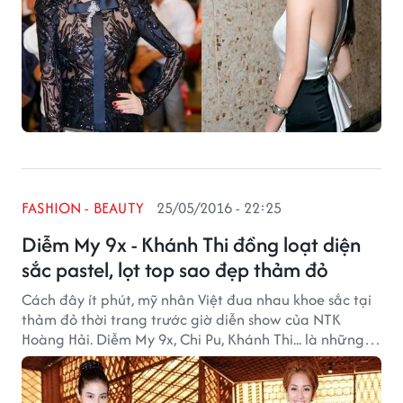
FASHION - BEAUTY
25/05/2016 - 22:25
Diễm My 9x - Khánh Thi đồng loạt diện
sắc pastel, lọt top sao đẹp thảm đỏ
Cách đây ít phút, mỹ nhân Việt đua nhau khoe sắc tại
thảm đỏ thời trang trước giờ diễn show của NTK
Hoàng Hải. Diễm My 9x, Chi Pu, Khánh Thi... là những
cái tên được nhắc tới nhiều nhất, lọt top sao đẹp của
hôm ngày hôm nay.