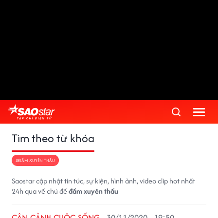
Tìm theo từ khóa
#ĐẦM XUYÊN THẤU
Saostar cập nhật tin tức, sự kiện, hình ảnh, video clip hot nhất
24h qua về chủ đề
đầm xuyên thấu
CẬN CẢNH CUỘC SỐNG
30/11/2020 - 19:50