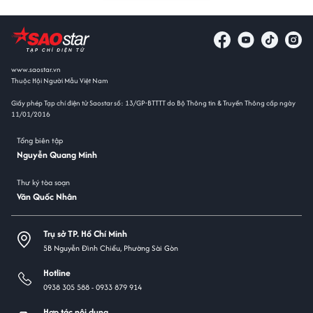
www.saostar.vn
Thuộc Hội Người Mẫu Việt Nam
Giấy phép Tạp chí điện tử Saostar số: 13/GP-BTTTT do Bộ Thông tin & Truyền Thông cấp ngày
11/01/2016
Tổng biên tập
Nguyễn Quang Minh
Thư ký tòa soạn
Văn Quốc Nhân
Trụ sở TP. Hồ Chí Minh
5B Nguyễn Đình Chiểu, Phường Sài Gòn
Hotline
0938 305 588 -
0933 879 914
Hợp tác nội dung