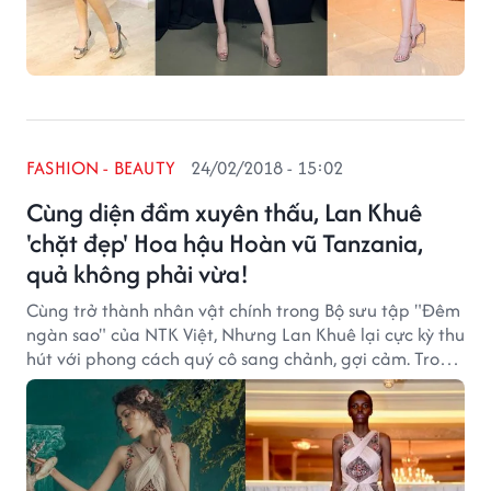
FASHION - BEAUTY
24/02/2018 - 15:02
Cùng diện đầm xuyên thấu, Lan Khuê
'chặt đẹp' Hoa hậu Hoàn vũ Tanzania,
quả không phải vừa!
Cùng trở thành nhân vật chính trong Bộ sưu tập "Đêm
ngàn sao" của NTK Việt, Nhưng Lan Khuê lại cực kỳ thu
hút với phong cách quý cô sang chảnh, gợi cảm. Trong
khi đó Hoa hậu Hoàn vũ Tanzania 2017 lại nhạt nhòa,
kém sắc vì gương mặt thô kệch, nam tính.