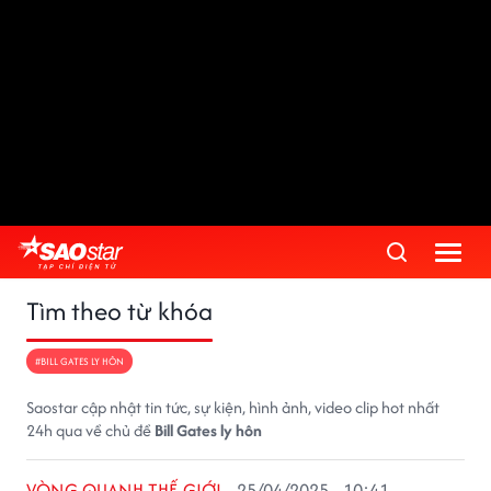
Tìm theo từ khóa
#BILL GATES LY HÔN
Saostar cập nhật tin tức, sự kiện, hình ảnh, video clip hot nhất
24h qua về chủ đề
Bill Gates ly hôn
VÒNG QUANH THẾ GIỚI
25/04/2025 - 10:41