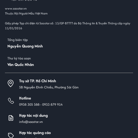
www.saostar.vn
Thuộc Hội Người Mẫu Việt Nam
Giấy phép Tạp chí điện tử Saostar số: 13/GP-BTTTT do Bộ Thông tin & Truyền Thông cấp ngày
11/01/2016
Tổng biên tập
Nguyễn Quang Minh
Thư ký tòa soạn
Văn Quốc Nhân
Trụ sở TP. Hồ Chí Minh
5B Nguyễn Đình Chiểu, Phường Sài Gòn
Hotline
0938 305 588 -
0933 879 914
Hợp tác nội dung
info@saostar.vn
Hợp tác quảng cáo