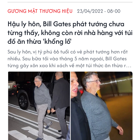
GƯƠNG MẶT THƯƠNG HIỆU
23/04/2022 - 08:00
Hậu ly hôn, Bill Gates phát tướng chưa
từng thấy, không còn rời nhà hàng với túi
đồ ăn thừa 'khổng lồ'
Sau ly hôn, vị tỷ phú 66 tuổi có vẻ phát tướng hơn rất
nhiều. Sau bữa tối vào tháng 5 năm ngoái, Bill Gates
từng gây xôn xao khi xách về một túi thức ăn thừa rất
lớn.