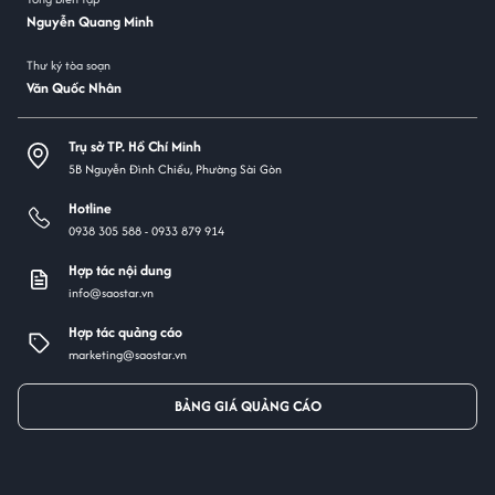
Nguyễn Quang Minh
Thư ký tòa soạn
Văn Quốc Nhân
Trụ sở TP. Hồ Chí Minh
5B Nguyễn Đình Chiểu, Phường Sài Gòn
Hotline
0938 305 588 -
0933 879 914
Hợp tác nội dung
info@saostar.vn
Hợp tác quảng cáo
marketing@saostar.vn
BẢNG GIÁ QUẢNG CÁO