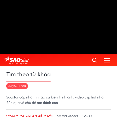
Tìm theo từ khóa
#MẸ ĐÁNH CON
Saostar cập nhật tin tức, sự kiện, hình ảnh, video clip hot nhất
24h qua về chủ đề
mẹ đánh con
VÒNG QUANH THẾ GIỚI
20/07/2023 - 10:11