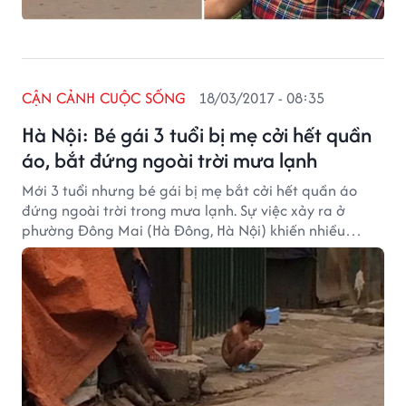
CẬN CẢNH CUỘC SỐNG
18/03/2017 - 08:35
Hà Nội: Bé gái 3 tuổi bị mẹ cởi hết quần
áo, bắt đứng ngoài trời mưa lạnh
Mới 3 tuổi nhưng bé gái bị mẹ bắt cởi hết quần áo
đứng ngoài trời trong mưa lạnh. Sự việc xảy ra ở
phường Đông Mai (Hà Đông, Hà Nội) khiến nhiều
người xót xa.