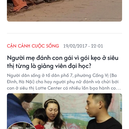
CẬN CẢNH CUỘC SỐNG
19/02/2017 - 22:01
Người mẹ đánh con gái vì gói kẹo ở siêu
thị từng là giảng viên đại học?
Người dân sống ở tổ dân phố 7, phường Cống Vị (Ba
Đình, Hà Nội) cho hay người phụ nữ đánh và chửi bới
con ở siêu thị Lotte Center có nhiều lần bạo hành con
gái, thậm chí đã từng văng con từ thềm nhà ra đường
khiến con khóc ầm ĩ.