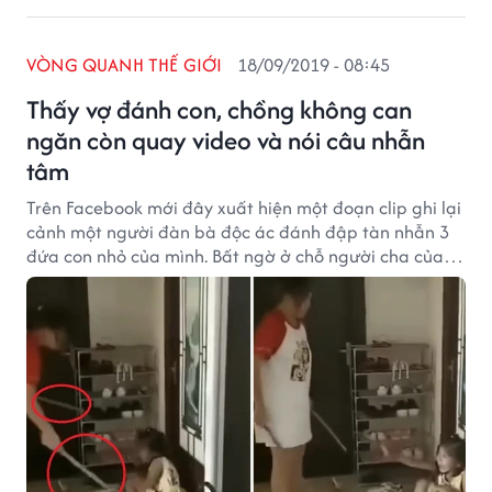
VÒNG QUANH THẾ GIỚI
18/09/2019 - 08:45
Thấy vợ đánh con, chồng không can
ngăn còn quay video và nói câu nhẫn
tâm
Trên Facebook mới đây xuất hiện một đoạn clip ghi lại
cảnh một người đàn bà độc ác đánh đập tàn nhẫn 3
đứa con nhỏ của mình. Bất ngờ ở chỗ người cha của lũ
trẻ không những không can thiệp mà còn khuyến khích
vợ: "Đánh thêm đi" rồi quay phim lại.