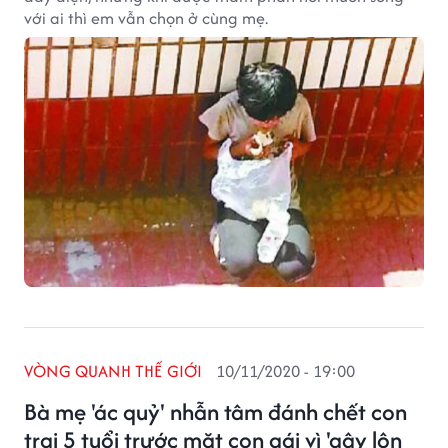
với ai thì em vẫn chọn ở cùng mẹ.
VÒNG QUANH THẾ GIỚI
10/11/2020 - 19:00
Bà mẹ 'ác quỷ' nhẫn tâm đánh chết con
trai 5 tuổi trước mặt con gái vì 'gây lộn