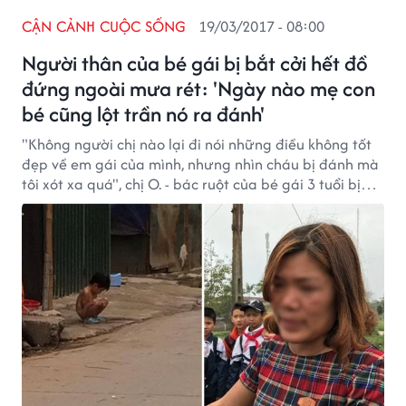
CẬN CẢNH CUỘC SỐNG
19/03/2017 - 08:00
Người thân của bé gái bị bắt cởi hết đồ
đứng ngoài mưa rét: 'Ngày nào mẹ con
bé cũng lột trần nó ra đánh'
"Không người chị nào lại đi nói những điều không tốt
đẹp về em gái của mình, nhưng nhìn cháu bị đánh mà
tôi xót xa quá", chị O. - bác ruột của bé gái 3 tuổi bị
mẹ bắt cởi hết quần áo đứng ngoài mưa lạnh đau
đớn nói.