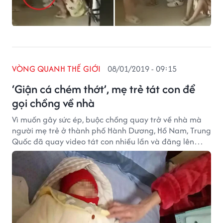
VÒNG QUANH THẾ GIỚI
08/01/2019 - 09:15
‘Giận cá chém thớt’, mẹ trẻ tát con để
gọi chồng về nhà
Vì muốn gây sức ép, buộc chồng quay trở về nhà mà
người mẹ trẻ ở thành phố Hành Dương, Hồ Nam, Trung
Quốc đã quay video tát con nhiều lần và đăng lên
mạng xã hội. Hành động này đã khiến cộng đồng
mạng vô cùng tức giận.