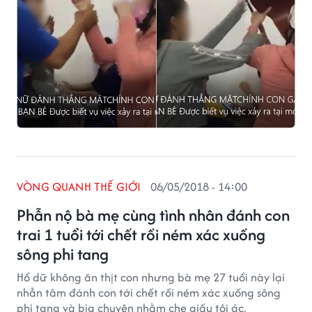
VÒNG QUANH THẾ GIỚI
06/05/2018 - 14:00
Phẫn nộ bà mẹ cùng tình nhân đánh con
trai 1 tuổi tới chết rồi ném xác xuống
sông phi tang
Hổ dữ không ăn thịt con nhưng bà mẹ 27 tuổi này lại
nhẫn tâm đánh con tới chết rồi ném xác xuống sông
phi tang và bịa chuyện nhằm che giấu tội ác.