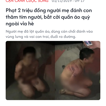
CẬN CẢNH CUỘC SỐNG
01/11/2019 - 09:17
Phạt 2 triệu đồng người mẹ đánh con
thâm tím người, bắt cởi quần áo quỳ
ngoài vỉa hè
Người mẹ đã lột quần áo, dùng cán chổi đánh vào
vùng lưng và vai con trai, đuổi ra đường.