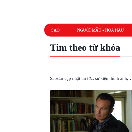
SAO
NGƯỜI MẪU - HOA HẬU
Tìm theo từ khóa
# FANTASTIC FOUR
Saostar cập nhật tin tức, sự kiện, hình ảnh,