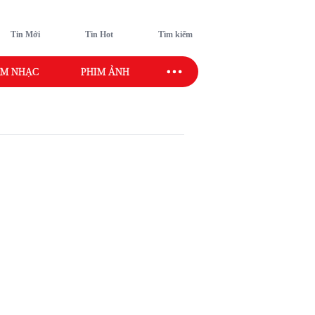
Tin Mới
Tin Hot
Tìm kiếm
M NHẠC
PHIM ẢNH
SAO SPORT