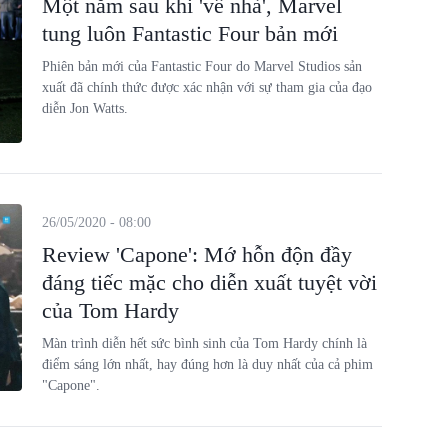
Một năm sau khi 'về nhà', Marvel
tung luôn Fantastic Four bản mới
Phiên bản mới của Fantastic Four do Marvel Studios sản
xuất đã chính thức được xác nhận với sự tham gia của đạo
diễn Jon Watts.
26/05/2020 - 08:00
Review 'Capone': Mớ hỗn độn đầy
đáng tiếc mặc cho diễn xuất tuyệt vời
của Tom Hardy
Màn trình diễn hết sức bình sinh của Tom Hardy chính là
điểm sáng lớn nhất, hay đúng hơn là duy nhất của cả phim
"Capone".