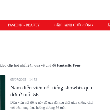
FASHION - BEAUTY
CẬN CẢNH CUỘC SỐNG
Â
 video clip hot nhất 24h qua về chủ đề
Fantastic Four
05/07/2025 - 14:53
Nam diễn viên nổi tiếng showbiz qua
đời ở tuổi 56
Diễn viên nổi tiếng này đã qua đời sau thời gian chống chọi
với bệnh ung thư, hưởng dương 56 tuổi.