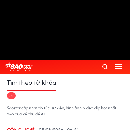
Tìm theo từ khóa
#AI
Saostar cập nhật tin tức, sự kiện, hình ảnh, video clip hot nhất
24h qua về chủ đề
AI
CÔNG NGHỆ
05/08/2026 - 06:21