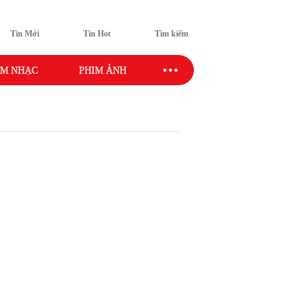
Tin Mới
Tin Hot
Tìm kiếm
M NHẠC
PHIM ẢNH
SAO SPORT