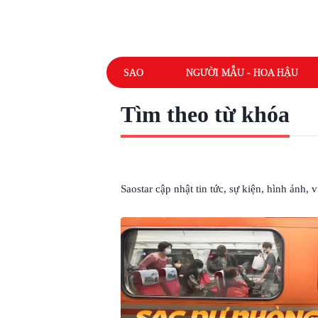
SAO
NGƯỜI MẪU - HOA HẬU
Tìm theo từ khóa
# TÀU CAO TỐC
Saostar cập nhật tin tức, sự kiện, hình ảnh,