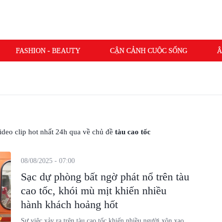
FASHION - BEAUTY
CẬN CẢNH CUỘC SỐNG
Â
 video clip hot nhất 24h qua về chủ đề
tàu cao tốc
08/08/2025 - 07:00
Sạc dự phòng bất ngờ phát nổ trên tàu
cao tốc, khói mù mịt khiến nhiều
hành khách hoảng hốt
Sự việc xảy ra trên tàu cao tốc khiến nhiều người xôn xao.