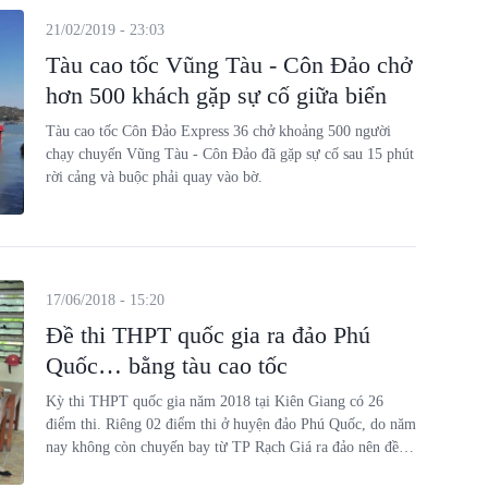
21/02/2019 - 23:03
Tàu cao tốc Vũng Tàu - Côn Đảo chở
hơn 500 khách gặp sự cố giữa biển
Tàu cao tốc Côn Đảo Express 36 chở khoảng 500 người
chạy chuyến Vũng Tàu - Côn Đảo đã gặp sự cố sau 15 phút
rời cảng và buộc phải quay vào bờ.
17/06/2018 - 15:20
Đề thi THPT quốc gia ra đảo Phú
Quốc… bằng tàu cao tốc
Kỳ thi THPT quốc gia năm 2018 tại Kiên Giang có 26
điểm thi. Riêng 02 điểm thi ở huyện đảo Phú Quốc, do năm
nay không còn chuyến bay từ TP Rạch Giá ra đảo nên đề
thi, thiết thị và cán bộ sẽ đi bằng tàu cao tốc ra điểm thi