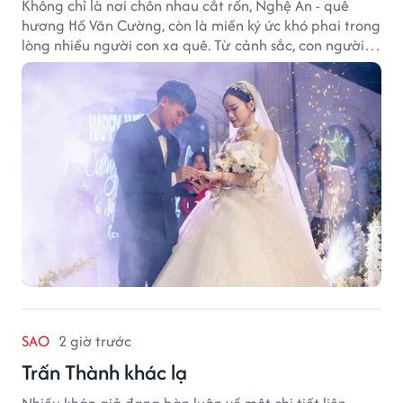
Không chỉ là nơi chôn nhau cắt rốn, Nghệ An - quê
hương Hồ Văn Cường, còn là miền ký ức khó phai trong
lòng nhiều người con xa quê. Từ cảnh sắc, con người
đến hương vị quê nhà, tất cả đều trở thành những
điều khiến họ luôn mong ngày trở về.
SAO
2 giờ trước
Trấn Thành khác lạ