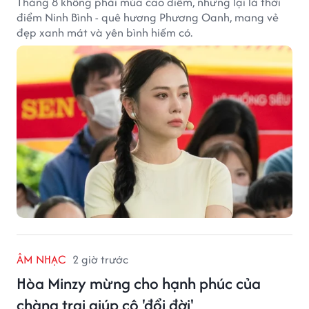
Tháng 8 không phải mùa cao điểm, nhưng lại là thời
điểm Ninh Bình - quê hương Phương Oanh, mang vẻ
đẹp xanh mát và yên bình hiếm có.
ÂM NHẠC
2 giờ trước
Hòa Minzy mừng cho hạnh phúc của
chàng trai giúp cô 'đổi đời'