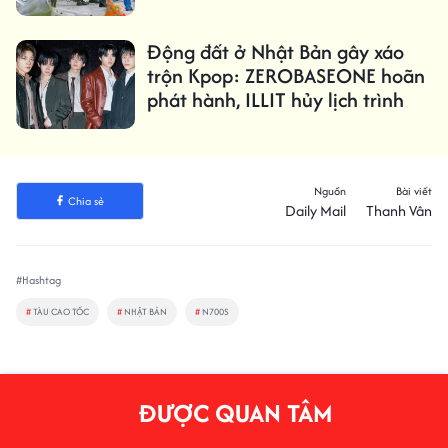
chuyển
Động đất ở Nhật Bản gây xáo
trộn Kpop: ZEROBASEONE hoãn
phát hành, ILLIT hủy lịch trình
Nguồn
Bài viết
Chia sẻ
Daily Mail
Thanh Vân
#Hashtag
#
TÀU CAO TỐC
#
NHẬT BẢN
#
N700S
ĐƯỢC QUAN TÂM