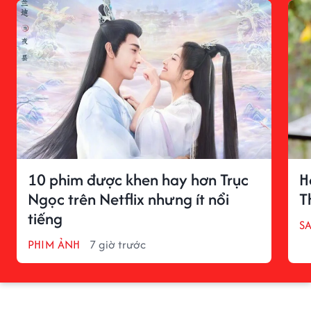
10 phim được khen hay hơn Trục
H
Ngọc trên Netflix nhưng ít nổi
T
tiếng
S
PHIM ẢNH
7 giờ trước