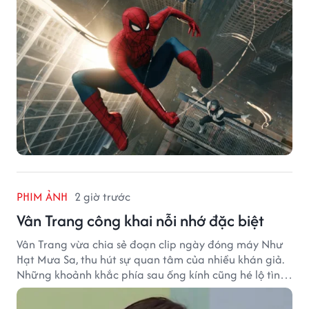
PHIM ẢNH
2 giờ trước
Vân Trang công khai nỗi nhớ đặc biệt
Vân Trang vừa chia sẻ đoạn clip ngày đóng máy Như
Hạt Mưa Sa, thu hút sự quan tâm của nhiều khán giả.
Những khoảnh khắc phía sau ống kính cũng hé lộ tình
cảm đặc biệt mà nữ diễn viên dành cho ê-kíp bộ phim.