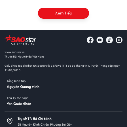
Xem Tiếp
www.saostar.vn
Thuộc Hội Người Mẫu Việt Nam
Giấy phép Tạp chí điện tử Saostar số: 13/GP-BTTTT do Bộ Thông tin & Truyền Thông cấp ngày
11/01/2016
Tổng biên tập
Nguyễn Quang Minh
Thư ký tòa soạn
Văn Quốc Nhân
Trụ sở TP. Hồ Chí Minh
5B Nguyễn Đình Chiểu, Phường Sài Gòn