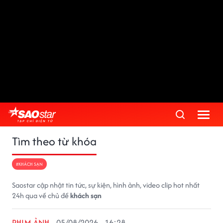
Tìm theo từ khóa
#KHÁCH SẠN
Saostar cập nhật tin tức, sự kiện, hình ảnh, video clip hot nhất
24h qua về chủ đề
khách sạn
PHIM ẢNH
05/08/2026 - 16:28