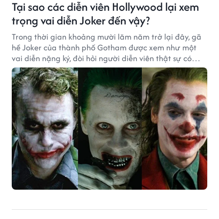
Tại sao các diễn viên Hollywood lại xem
trọng vai diễn Joker đến vậy?
Trong thời gian khoảng mười lăm năm trở lại đây, gã
hề Joker của thành phố Gotham được xem như một
vai diễn nặng ký, đòi hỏi người diễn viên thật sự có
năng lực, không ngần ngại vượt qua ranh giới an toàn
để tạo nên một Joker sống động trên màn ảnh.