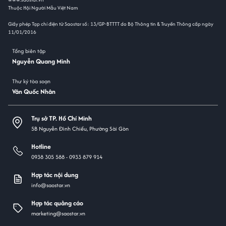
Thuộc Hội Người Mẫu Việt Nam
Giấy phép Tạp chí điện tử Saostar số: 13/GP-BTTTT do Bộ Thông tin & Truyền Thông cấp ngày
11/01/2016
Tổng biên tập
Nguyễn Quang Minh
Thư ký tòa soạn
Văn Quốc Nhân
Trụ sở TP. Hồ Chí Minh
5B Nguyễn Đình Chiểu, Phường Sài Gòn
Hotline
0938 305 588 -
0933 879 914
Hợp tác nội dung
info@saostar.vn
Hợp tác quảng cáo
marketing@saostar.vn