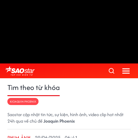
Tìm theo từ khóa
#JOAQUIN PHOENIX
Saostar cập nhật tin tức, sự kiện, hình ảnh, video clip hot nhất
24h qua về chủ đề
Joaquin Phoenix
PHIM ẢNH
29/06/2025 - 06:41