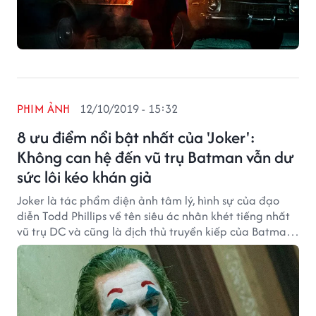
PHIM ẢNH
12/10/2019 - 15:32
8 ưu điểm nổi bật nhất của 'Joker':
Không can hệ đến vũ trụ Batman vẫn dư
sức lôi kéo khán giả
Joker là tác phẩm điện ảnh tâm lý, hình sự của đạo
diễn Todd Phillips về tên siêu ác nhân khét tiếng nhất
vũ trụ DC và cũng là địch thủ truyền kiếp của Batman.
Bộ phim xuất sắc giành được giải Sư Tử Vàng ở LHP
Cannes và nhận được nhiều ý kiến trái chiều từ phía
khán giả.