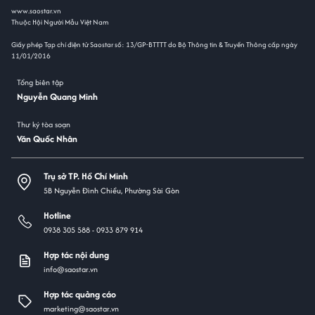
www.saostar.vn
Thuộc Hội Người Mẫu Việt Nam
Giấy phép Tạp chí điện tử Saostar số: 13/GP-BTTTT do Bộ Thông tin & Truyền Thông cấp ngày
11/01/2016
Tổng biên tập
Nguyễn Quang Minh
Thư ký tòa soạn
Văn Quốc Nhân
Trụ sở TP. Hồ Chí Minh
5B Nguyễn Đình Chiểu, Phường Sài Gòn
Hotline
0938 305 588 -
0933 879 914
Hợp tác nội dung
info@saostar.vn
Hợp tác quảng cáo
marketing@saostar.vn