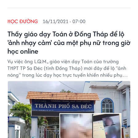
HỌC ĐƯỜNG
16/11/2021 - 07:00
Thầy giáo dạy Toán ở Đồng Tháp để lộ
'ảnh nhạy cảm' của một phụ nữ trong giờ
học online
Vụ việc ông L.Q.M., giáo viện dạy Toán của trường
THPT TP Sa Đéc (tỉnh Đồng Tháp) mới đây để lộ "ảnh
nóng" trong lúc dạy học trực tuyến khiến nhiều phụ
huynh vô cùng bức xúc.