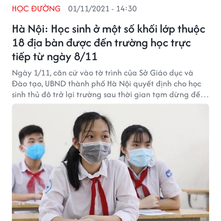
HỌC ĐƯỜNG
01/11/2021 - 14:30
Hà Nội: Học sinh ở một số khối lớp thuộc
18 địa bàn được đến trường học trực
tiếp từ ngày 8/11
Ngày 1/11, căn cứ vào tờ trình của Sở Giáo dục và
Đào tạo, UBND thành phố Hà Nội quyết định cho học
sinh thủ đô trở lại trường sau thời gian tạm dừng đến
trường để phòng chống Covid-19. Văn bản số
3807/UBND-KGVX do Phó Chủ tịch UBND TP Hà Nội
Chử Xuân Dũng ký ngày 31/10/2011.