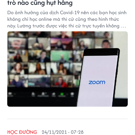
trò nào cũng hụt hẫng
Do ảnh hưởng của dịch Covid-19 nên các bạn học sinh
không chỉ học online mà thi cử cũng theo hình thức
này. Lường trước được việc thi cử trực tuyến không có
sự giám sát trực tiếp của giáo viên, học sinh sẽ tha hồ
lên mạng tra cứu kiến thức, các thầy cô giáo ngay lập
tức có những biện pháp ngăn chặn.
HỌC ĐƯỜNG
24/11/2021 - 07:28