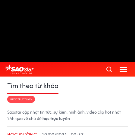
Tìm theo từ khóa
#HỌC TRỰC TUYẾN
Saostar cập nhật tin tức, sự kiện, hình ảnh, video clip hot nhất
24h qua về chủ đề
học trực tuyến
HỌC ĐƯỜNG
10/09/2024 - 09:57