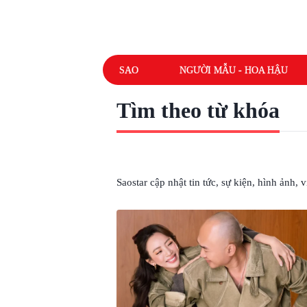
SAO
NGƯỜI MẪU - HOA HẬU
Tìm theo từ khóa
# DU HỌC
Saostar cập nhật tin tức, sự kiện, hình ảnh,