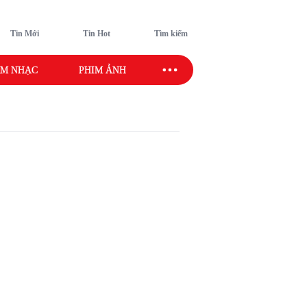
Tin Mới
Tin Hot
Tìm kiếm
M NHẠC
PHIM ẢNH
SAO SPORT