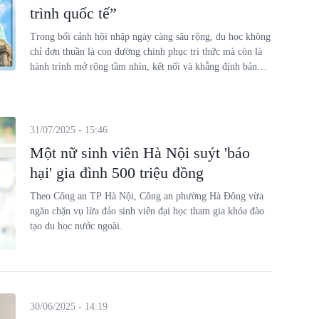
trình quốc tế”
Trong bối cảnh hội nhập ngày càng sâu rộng, du học không
chỉ đơn thuần là con đường chinh phục tri thức mà còn là
hành trình mở rộng tầm nhìn, kết nối và khẳng định bản
thân trên trường quốc tế. Đặc biệt, Mỹ là quốc gia có nền
giáo dục hàng đầu thế giới, luôn là điểm đến mơ ước của
nhiều học sinh, sinh viên Việt Nam. Thế nhưng, làm thế
nào để biến ước mơ đó thành hiện thực vẫn là nỗi băn
31/07/2025 - 15:46
khoăn của không ít phụ huynh và các bạn trẻ.
Một nữ sinh viên Hà Nội suýt 'báo
hại' gia đình 500 triệu đồng
Theo Công an TP Hà Nội, Công an phường Hà Đông vừa
ngăn chặn vụ lừa đảo sinh viên đại học tham gia khóa đào
tạo du học nước ngoài.
30/06/2025 - 14:19