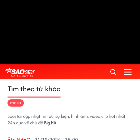
Tìm theo từ khóa
#BIG HIT
Saostar cập nhật tin tức, sự kiện, hình ảnh, video clip hot nhất
24h qua về chủ đề
Big Hit
ÂM NHẠC
21/12/2024 - 15:00