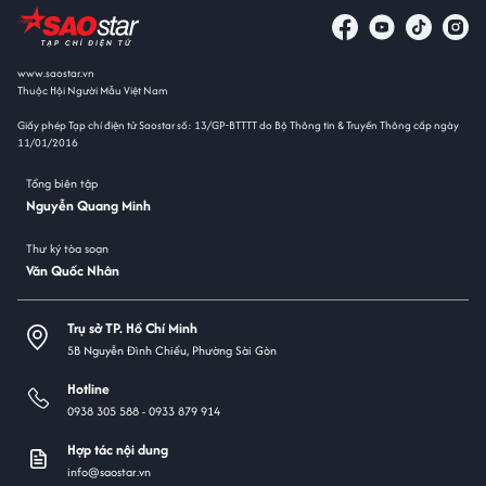
www.saostar.vn
Thuộc Hội Người Mẫu Việt Nam
Giấy phép Tạp chí điện tử Saostar số: 13/GP-BTTTT do Bộ Thông tin & Truyền Thông cấp ngày
11/01/2016
Tổng biên tập
Nguyễn Quang Minh
Thư ký tòa soạn
Văn Quốc Nhân
Trụ sở TP. Hồ Chí Minh
5B Nguyễn Đình Chiểu, Phường Sài Gòn
Hotline
0938 305 588 -
0933 879 914
Hợp tác nội dung
info@saostar.vn