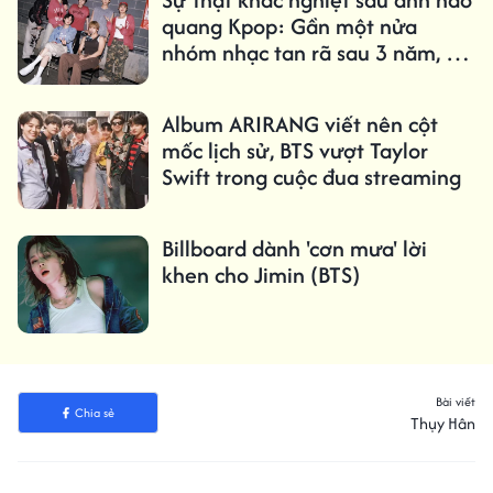
quang Kpop: Gần một nửa
nhóm nhạc tan rã sau 3 năm, chỉ
1,61% trở thành 'triệu bản'
Album ARIRANG viết nên cột
mốc lịch sử, BTS vượt Taylor
Swift trong cuộc đua streaming
Billboard dành 'cơn mưa' lời
khen cho Jimin (BTS)
Bài viết
Chia sẻ
Thụy Hân