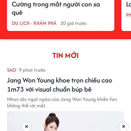
Cường trong mắt người con xa
L
quê
P
DU LỊCH - KHÁM PHÁ
20 giờ trước
TIN MỚI
SAO
9 phút trước
Jang Won Young khoe trọn chiều cao
1m73 với visual chuẩn búp bê
Nhan sắc ngọt ngào của Jang Won Young khiến fan
không thể rời mắt.
×
×