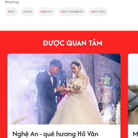
#Hashtag
#
BTS
#
KNET
#
BIG HIT
#
BTS COMEBACK
#
BTS 2022
ĐƯỢC QUAN TÂM
Nghệ An - quê hương Hồ Văn
M