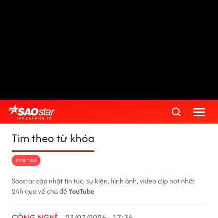
Tìm theo từ khóa
#YOUTUBE
Saostar cập nhật tin tức, sự kiện, hình ảnh, video clip hot nhất
24h qua về chủ đề
YouTube
CÔNG NGHỆ
23/07/2026 - 17:36