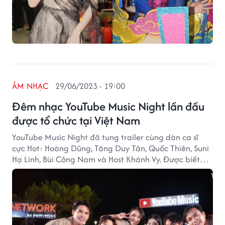
ÂM NHẠC
29/06/2023 - 19:00
Đêm nhạc YouTube Music Night lần đầu
được tổ chức tại Việt Nam
YouTube Music Night đã tung trailer cùng dàn ca sĩ
cực Hot: Hoàng Dũng, Tăng Duy Tân, Quốc Thiên, Suni
Hạ Linh, Bùi Công Nam và Host Khánh Vy. Được biết
đêm nhạc đầu tư quay hình tại vùng đồi cao Đà Lạt
với mây trời lãng mạn, cùng những ca khúc “vượt thời
gian” được làm mới theo phong cách Gen Z hiện đại
bắt tai.