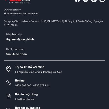
www.saostar.vn
Thuộc Hội Người Mẫu Việt Nam
Giấy phép Tạp chí điện tử Saostar số: 13/GP-BTTTT do Bộ Thông tin & Truyền Thông cấp ngày
11/01/2016
Tổng biên tập
Nguyễn Quang Minh
Thư ký tòa soạn
Văn Quốc Nhân
Trụ sở TP. Hồ Chí Minh
5B Nguyễn Đình Chiểu, Phường Sài Gòn
Hotline
0938 305 588 -
0933 879 914
Hợp tác nội dung
info@saostar.vn
Hợp tác quảng cáo