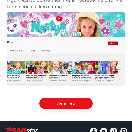
Nga - Nastya đã trở thành kênh YouTube thứ 5 tại Việt
Nam nhận nút kim cương.
Xem Tiếp