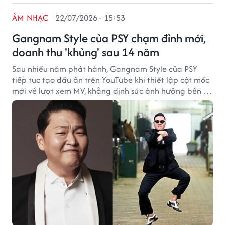
ÂM NHẠC
22/07/2026 - 15:53
Gangnam Style của PSY chạm đỉnh mới,
doanh thu 'khủng' sau 14 năm
Sau nhiều năm phát hành, Gangnam Style của PSY
tiếp tục tạo dấu ấn trên YouTube khi thiết lập cột mốc
mới về lượt xem MV, khẳng định sức ảnh hưởng bền bỉ
của một trong những ca khúc tiêu biểu của K-pop trên
toàn cầu.