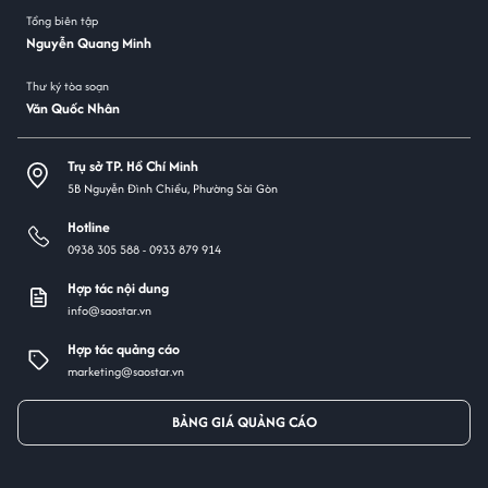
Tổng biên tập
Nguyễn Quang Minh
Thư ký tòa soạn
Văn Quốc Nhân
Trụ sở TP. Hồ Chí Minh
5B Nguyễn Đình Chiểu, Phường Sài Gòn
Hotline
0938 305 588 -
0933 879 914
Hợp tác nội dung
info@saostar.vn
Hợp tác quảng cáo
marketing@saostar.vn
BẢNG GIÁ QUẢNG CÁO