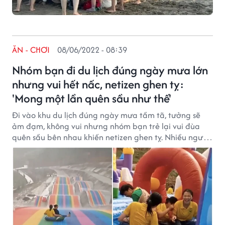
ĂN - CHƠI
08/06/2022 - 08:39
Nhóm bạn đi du lịch đúng ngày mưa lớn
nhưng vui hết nấc, netizen ghen tỵ:
'Mong một lần quên sầu như thế'
Đi vào khu du lịch đúng ngày mưa tầm tã, tưởng sẽ
ảm đạm, không vui nhưng nhóm bạn trẻ lại vui đùa
quên sầu bên nhau khiến netizen ghen tỵ. Nhiều người
cũng mong được một lần “đắm chìm” trong thanh
xuân của tuổi trẻ như thế.