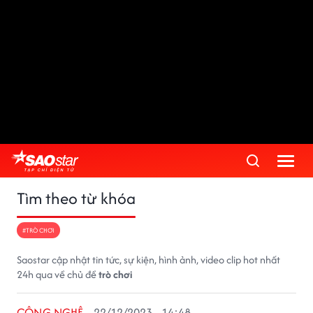
Tìm theo từ khóa
#TRÒ CHƠI
Saostar cập nhật tin tức, sự kiện, hình ảnh, video clip hot nhất
24h qua về chủ đề
trò chơi
CÔNG NGHỆ
22/12/2023 - 14:48