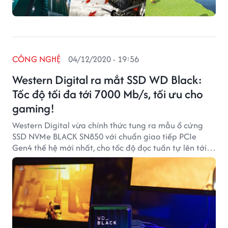
CÔNG NGHỆ
04/12/2020 - 19:56
Western Digital ra mắt SSD WD Black:
Tốc độ tối đa tới 7000 Mb/s, tối ưu cho
gaming!
Western Digital vừa chính thức tung ra mẫu ổ cứng
SSD NVMe BLACK SN850 với chuẩn giao tiếp PCIe
Gen4 thế hệ mới nhất, cho tốc độ đọc tuần tự lên tới
7000 MB/s và thông số IOPS lên đến 1.000.000 (đối với
phiên bản dung lượng 1TB và 2TB).