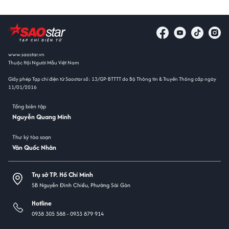
www.saostar.vn
Thuộc Hội Người Mẫu Việt Nam
Giấy phép Tạp chí điện tử Saostar số: 13/GP-BTTTT do Bộ Thông tin & Truyền Thông cấp ngày
11/01/2016
Tổng biên tập
Nguyễn Quang Minh
Thư ký tòa soạn
Văn Quốc Nhân
Trụ sở TP. Hồ Chí Minh
5B Nguyễn Đình Chiểu, Phường Sài Gòn
Hotline
0938 305 588 -
0933 879 914