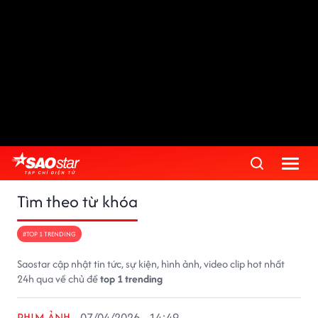
Tìm theo từ khóa
#TOP 1 TRENDING
Saostar cập nhật tin tức, sự kiện, hình ảnh, video clip hot nhất
24h qua về chủ đề
top 1 trending
PHIM ẢNH
07/04/2026 - 14:49