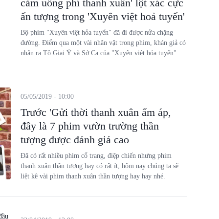
cảm uổng phí thanh xuân' lột xác cực
ấn tượng trong 'Xuyên việt hoả tuyến'
Bộ phim "Xuyên việt hỏa tuyến" đã đi được nửa chặng
đường. Điểm qua một vài nhân vật trong phim, khán giả có
nhận ra Tô Giai Ý và Sở Ca của "Xuyên việt hỏa tuyến" đã
từng đóng chung một phim khác đó chính là "Sống không
dũng cảm uổng phí thanh xuân".
05/05/2019 - 10:00
Trước 'Gửi thời thanh xuân ấm áp,
đây là 7 phim vườn trường thần
tượng được đánh giá cao
Đã có rất nhiều phim cổ trang, điệp chiến nhưng phim
thanh xuân thần tượng hay có rất ít; hôm nay chúng ta sẽ
liệt kê vài phim thanh xuân thần tượng hay hay nhé.