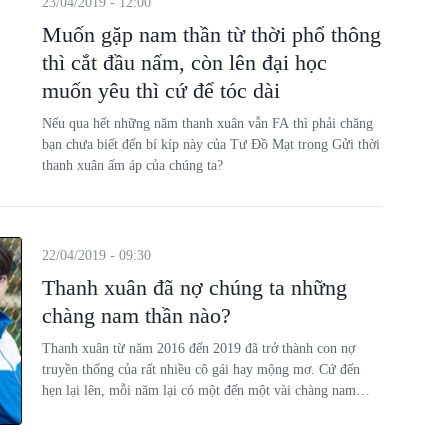
23/04/2019 - 12:00
Muốn gặp nam thần từ thời phổ thông
thì cắt đầu nấm, còn lên đại học
muốn yêu thì cứ để tóc dài
Nếu qua hết những năm thanh xuân vẫn FA thì phải chăng
bạn chưa biết đến bí kíp này của Tư Đồ Mạt trong Gửi thời
thanh xuân ấm áp của chúng ta?
22/04/2019 - 09:30
Thanh xuân đã nợ chúng ta những
chàng nam thần nào?
Thanh xuân từ năm 2016 đến 2019 đã trở thành con nợ
truyền thống của rất nhiều cô gái hay mộng mơ. Cứ đến
hẹn lại lên, mỗi năm lại có một đến một vài chàng nam
thần đến khuấy đảo cuộc sống của bao người. Khán giả có
còn nhớ không Dư Hoài, Giang Thần, Hoa Bưu? Và đến