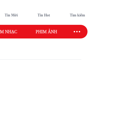
Tin Mới
Tin Hot
Tìm kiếm
M NHẠC
PHIM ẢNH
SAO SPORT