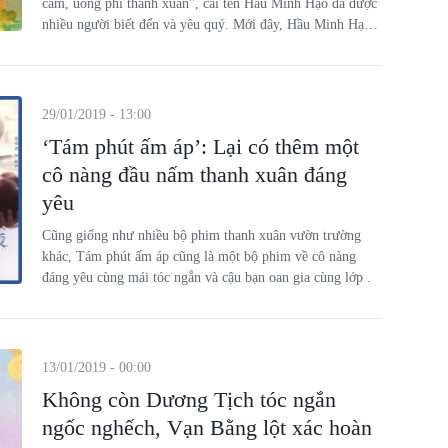
cảm, uổng phí thanh xuân", cái tên Hầu Minh Hạo đã được
nhiều người biết đến và yêu quý. Mới đây, Hầu Minh Hạo
lại xuất hiện trong phim mới "Trở về quá khứ để ôm lấy
em".
29/01/2019 - 13:00
‘Tám phút ấm áp’: Lại có thêm một
cô nàng đầu nấm thanh xuân đáng
yêu
Cũng giống như nhiều bộ phim thanh xuân vườn trường
khác, Tám phút ấm áp cũng là một bộ phim về cô nàng
đáng yêu cùng mái tóc ngắn và cậu bạn oan gia cùng lớp .
13/01/2019 - 00:00
Không còn Dương Tịch tóc ngắn
ngốc nghếch, Vạn Bằng lột xác hoàn