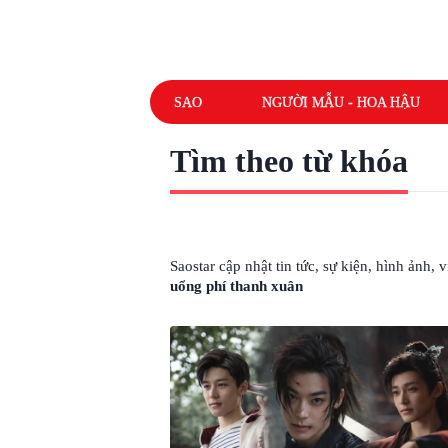
SAO
NGƯỜI MẪU - HOA HẬU
Tìm theo từ khóa
# SỐNG KHÔNG DŨNG CẢM UỔNG PH
Saostar cập nhật tin tức, sự kiện, hình ảnh,
uổng phí thanh xuân