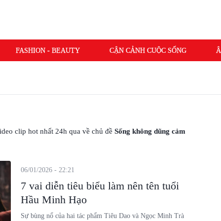
FASHION - BEAUTY
CẬN CẢNH CUỘC SỐNG
Â
Í THANH XUÂN
 video clip hot nhất 24h qua về chủ đề
Sống không dũng cảm
06/01/2026 - 22:21
7 vai diễn tiêu biểu làm nên tên tuổi
Hầu Minh Hạo
Sự bùng nổ của hai tác phẩm Tiêu Dao và Ngọc Minh Trà