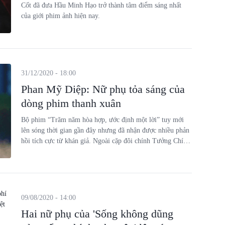
Cốt đã đưa Hầu Minh Hạo trở thành tâm điểm sáng nhất
của giới phim ảnh hiện nay.
31/12/2020 - 18:00
Phan Mỹ Diệp: Nữ phụ tỏa sáng của
dòng phim thanh xuân
Bộ phim “Trăm năm hòa hợp, ước định một lời” tuy mới
lên sóng thời gian gần đây nhưng đã nhận được nhiều phản
hồi tích cực từ khán giả. Ngoài cặp đôi chính Tưởng Chính
Hàn, Hạ Lâm Hy thì nữ phụ Cố Hiểu Mạn do nữ diễn viên
Phan Mỹ Diệp thủ vai có thể coi là cô gái dễ thương, đáng
yêu được nhiều người quý mến nhất phim.
09/08/2020 - 14:00
Hai nữ phụ của 'Sống không dũng