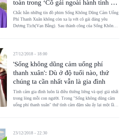
toàn trong ‘Cô gái ngoài hành tinh Sài
Tiểu Thất’
Chắc hẳn những tín đồ phim Sống Không Dũng Cảm Uổng
Phí Thanh Xuân không còn xa lạ với cô gái đáng yêu
Dương Tịch(Vạn Bằng). Sau thành công của Sống Không
Dũng Cảm Uổng Phí Thanh Xuân, Vạn Bằng tham gia dự
án phim mới của đạo diễn Đặng Khoa và Cao Tông Khải-
Cô Gái Ngoài Hành Tinh Sài Tiểu Thất
27/12/2018 - 18:00
'Sống không dũng cảm uổng phí
thanh xuân': Dù ở độ tuổi nào, thứ
chúng ta cần nhất vẫn là gia đình
Tình cảm gia đình luôn là điều thiêng liêng và quý giá nhất
trong lòng mỗi con người. Trong "Sống không dũng cảm
uổng phí thanh xuân" thứ tình cảm đậm sâu ấy lại một lần
nữa được khắc họa vô cùng rõ nét.
23/12/2018 - 22:30