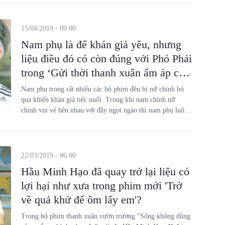
nay lại có thêm Cố Vị Dịch.
15/04/2019 - 09:00
Nam phụ là để khán giả yêu, nhưng
liệu điều đó có còn đúng với Phó Phái
trong ‘Gửi thời thanh xuân ấm áp của
chúng ta’?
Nam phụ trong rất nhiều các bộ phim đều bị nữ chính bỏ
qua khiến khán giả tiếc nuối. Trong khi nam chính nữ
chính vui vẻ bên nhau với đầy ngọt ngào thì nam phụ luôn
lặng lẽ đứng nhìn. Tuy nhiên, mới đây bộ phim Gửi thời
thanh xuân ấm áp của chúng ta lên sóng, khán giả liệu có
còn yêu được nam phụ?
22/03/2019 - 06:00
Hầu Minh Hạo đã quay trở lại liệu có
lợi hại như xưa trong phim mới 'Trở
về quá khứ để ôm lấy em'?
Trong bộ phim thanh xuân vườn trường "Sống không dũng