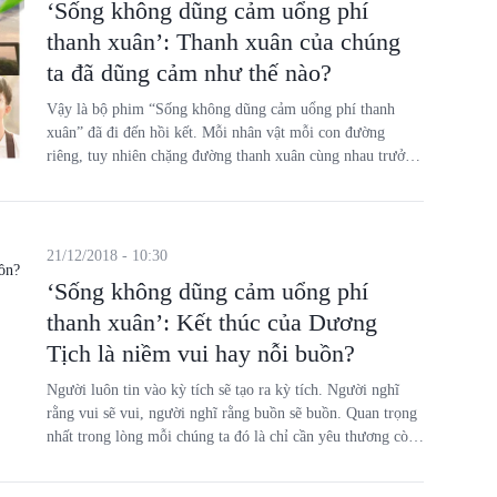
‘Sống không dũng cảm uổng phí
thanh xuân’: Thanh xuân của chúng
ta đã dũng cảm như thế nào?
Vậy là bộ phim “Sống không dũng cảm uổng phí thanh
xuân” đã đi đến hồi kết. Mỗi nhân vật mỗi con đường
riêng, tuy nhiên chặng đường thanh xuân cùng nhau trưởng
thành mãi là những ký ức tốt đẹp. Sau này, dù có là ai, như
thế nào, chỉ cần trong lòng còn nhau thì mãi mãi còn thanh
xuân.
21/12/2018 - 10:30
‘Sống không dũng cảm uổng phí
thanh xuân’: Kết thúc của Dương
Tịch là niềm vui hay nỗi buồn?
Người luôn tin vào kỳ tích sẽ tạo ra kỳ tích. Người nghĩ
rằng vui sẽ vui, người nghĩ rằng buồn sẽ buồn. Quan trọng
nhất trong lòng mỗi chúng ta đó là chỉ cần yêu thương còn
là đã đủ viên mãn, chỉ cần dũng cảm là đã không uổng phí
thanh xuân.