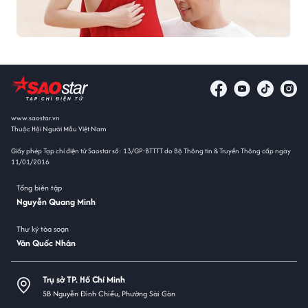
www.saostar.vn
Thuộc Hội Người Mẫu Việt Nam
Giấy phép Tạp chí điện tử Saostar số: 13/GP-BTTTT do Bộ Thông tin & Truyền Thông cấp ngày
11/01/2016
Tổng biên tập
Nguyễn Quang Minh
Thư ký tòa soạn
Văn Quốc Nhân
Trụ sở TP. Hồ Chí Minh
5B Nguyễn Đình Chiểu, Phường Sài Gòn