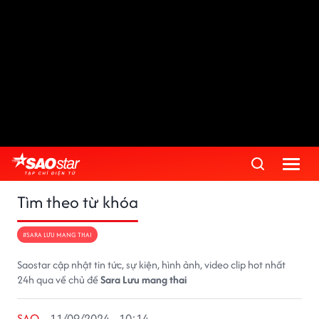
Tìm theo từ khóa
#SARA LƯU MANG THAI
Saostar cập nhật tin tức, sự kiện, hình ảnh, video clip hot nhất
24h qua về chủ đề
Sara Lưu mang thai
SAO
11/09/2024 - 10:14