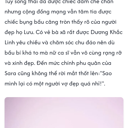
Tuy song thai đã được chiếc đầm che chắn
nhưng cộng đồng mạng vẫn tăm tia được
chiếc bụng bầu căng tròn thấy rõ của người
đẹp họ Lưu. Có vẻ bà xã rất được Dương Khắc
Linh yêu chiều và chăm sóc chu đáo nên dù
bầu bí khá to mà nữ ca sĩ vẫn vô cùng rạng rỡ
và xinh đẹp. Đến mức chính phu quân của
Sara cũng không thể rời mắt thốt lên:"Sao
mình lại có một người vợ đẹp quá nhỉ!".