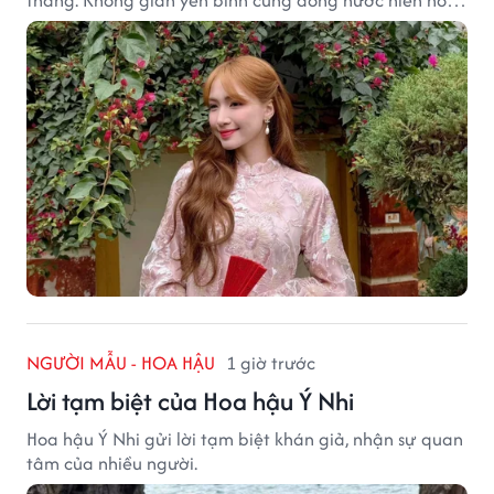
tạo nên một góc Bắc Ninh rất đáng để khám phá.
NGƯỜI MẪU - HOA HẬU
1 giờ trước
Lời tạm biệt của Hoa hậu Ý Nhi
Hoa hậu Ý Nhi gửi lời tạm biệt khán giả, nhận sự quan
tâm của nhiều người.