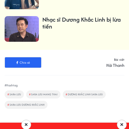
Nhạc sĩ Dương Khắc Linh bị lừa
tiền
Bài viết
Chia sẻ
Hải Thanh
#Hashtag
#
SARA LƯU
#
SARA LƯU MANG THAI
#
DƯƠNG KHẮC LINH SARA LƯU
#
SARA LƯU DƯƠNG KHẮC LINH
×
×