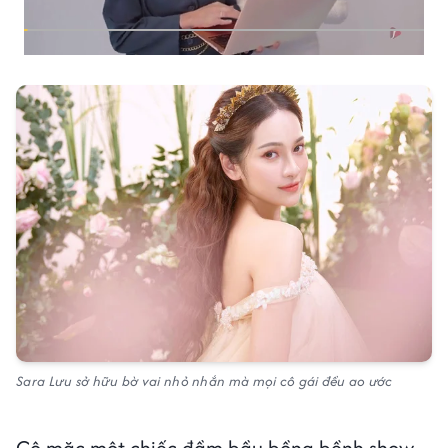
Sara Lưu sở hữu bờ vai nhỏ nhắn mà mọi cô gái đều ao ước
Cô mặc một chiếc đầm bầu bồng bềnh show