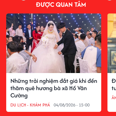
ĐƯỢC QUAN TÂM
Những trải nghiệm đắt giá khi đến
Đ
thăm quê hương bà xã Hồ Văn
t
Cường
Â
DU LỊCH - KHÁM PHÁ
04/08/2026 - 15:00