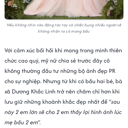
Nếu không nhìn vào động tác tay cà chiếc bụng nhiều người sẽ
không nhận ra cô mang bầu
Với cảm xúc bồi hồi khi mang trong mình thiên
chức cao quý, mỹ nữ chia sẻ trước đây cô
không thường đầu tư những bộ ảnh đẹp PR
cho sự nghiệp. Nhưng từ khi có bầu hai bé, bà
xã Dương Khắc Linh trở nên chăm chỉ hơn khi
lưu giữ những khoảnh khắc đẹp nhất để “
sau
này 2 em lớn sẽ cho 2 em thấy lại hình ảnh lúc
mẹ bầu 2 em”.