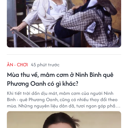
ĂN - CHƠI
45 phút trước
Mùa thu về, mâm cơm ở Ninh Bình quê
Phương Oanh có gì khác?
Khi tiết trời dần dịu mát, mâm cơm của người Ninh
Bình - quê Phương Oanh, cũng có nhiều thay đổi theo
mùa. Những nguyên liệu dân dã, tươi ngon góp phần
tạo nên hương vị bình dị nhưng đầy cuốn hút của vùng
đất cố đô.