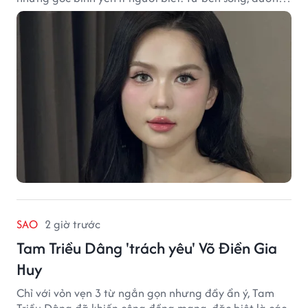
quê đến nhịp sống chậm rãi, tất cả tạo nên sức hút rất
riêng của vùng đất miền Tây.
SAO
2 giờ trước
Tam Triều Dâng 'trách yêu' Võ Điền Gia
Huy
Chỉ với vỏn vẹn 3 từ ngắn gọn nhưng đầy ẩn ý, Tam
Triều Dâng đã khiến cộng đồng mạng, đặc biệt là các