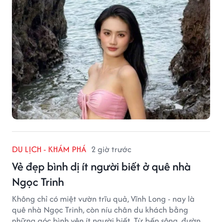
DU LỊCH - KHÁM PHÁ
2 giờ trước
Vẻ đẹp bình dị ít người biết ở quê nhà
Ngọc Trinh
Không chỉ có miệt vườn trĩu quả, Vĩnh Long - nay là
quê nhà Ngọc Trinh, còn níu chân du khách bằng
những góc bình yên ít người biết. Từ bến sông, đường