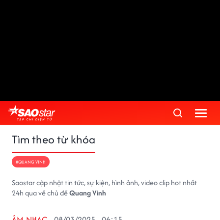
Tìm theo từ khóa
#QUANG VINH
Saostar cập nhật tin tức, sự kiện, hình ảnh, video clip hot nhất
24h qua về chủ đề
Quang Vinh
ÂM NHẠC
08/03/2025 - 06:15