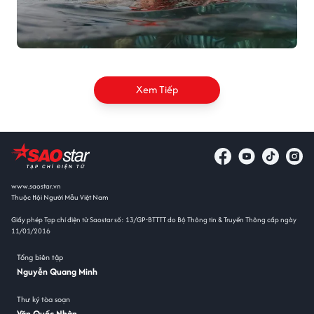
Xem Tiếp
www.saostar.vn
Thuộc Hội Người Mẫu Việt Nam
Giấy phép Tạp chí điện tử Saostar số: 13/GP-BTTTT do Bộ Thông tin & Truyền Thông cấp ngày
11/01/2016
Tổng biên tập
Nguyễn Quang Minh
Thư ký tòa soạn
Văn Quốc Nhân