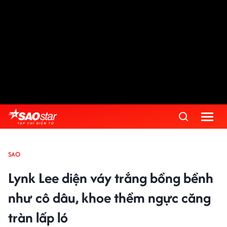
SAO
Lynk Lee diện váy trắng bồng bềnh
như cô dâu, khoe thềm ngực căng
tràn lấp ló