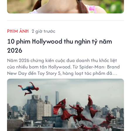
PHIM ẢNH
2 giờ trước
10 phim Hollywood thu nghìn tỷ năm
2026
Năm 2026 chứng kiến cuộc đua doanh thu khốc liệt
của nhiều bom tấn Hollywood. Từ Spider-Man: Brand
New Day đến Toy Story 5, hàng loạt tác phẩm đã
mang về hàng chục nghìn tỷ đồng và tạo nên những
cột mốc đáng nhớ tại phòng vé toàn cầu.