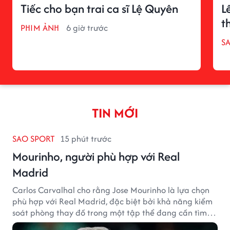
Tiếc cho bạn trai ca sĩ Lệ Quyên
L
t
PHIM ẢNH
6 giờ trước
S
TIN MỚI
SAO SPORT
15 phút trước
Mourinho, người phù hợp với Real
Madrid
Carlos Carvalhal cho rằng Jose Mourinho là lựa chọn
phù hợp với Real Madrid, đặc biệt bởi khả năng kiểm
soát phòng thay đồ trong một tập thể đang cần tìm
lại sự ổn định.