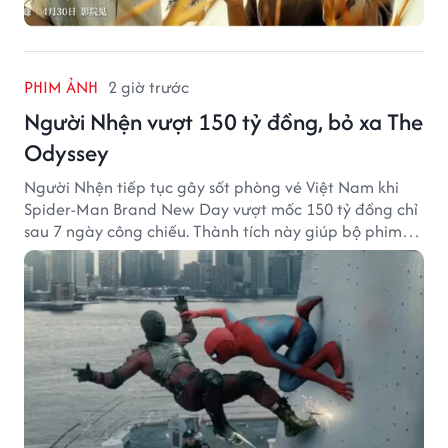
PHIM ẢNH
2 giờ trước
Người Nhện vượt 150 tỷ đồng, bỏ xa The
Odyssey
Người Nhện tiếp tục gây sốt phòng vé Việt Nam khi
Spider-Man Brand New Day vượt mốc 150 tỷ đồng chỉ
sau 7 ngày công chiếu. Thành tích này giúp bộ phim
của Tom Holland tạo khoảng cách đáng kể với The
Odyssey trên đường đua doanh thu.