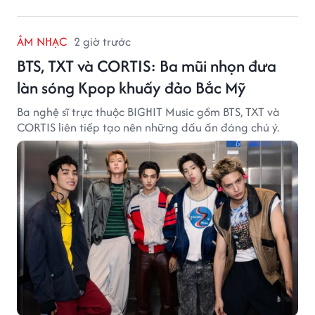
ÂM NHẠC
2 giờ trước
BTS, TXT và CORTIS: Ba mũi nhọn đưa
làn sóng Kpop khuấy đảo Bắc Mỹ
Ba nghệ sĩ trực thuộc BIGHIT Music gồm BTS, TXT và
CORTIS liên tiếp tạo nên những dấu ấn đáng chú ý.