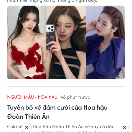
nhân' trên mạng xã hội thời gian gần đây.
NGƯỜI MẪU - HOA HẬU
46 phút trước
Tuyên bố về đám cưới của Hoa hậu
Đoàn Thiên Ân
Chia sẻ của Hoa hậu Đoàn Thiên Ân về váy cô dâu
×
×