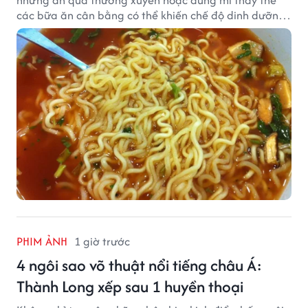
nhưng ăn quá thường xuyên hoặc dùng mì thay thế
các bữa ăn cân bằng có thể khiến chế độ dinh dưỡng
mất cân đối.
PHIM ẢNH
1 giờ trước
4 ngôi sao võ thuật nổi tiếng châu Á:
Thành Long xếp sau 1 huyền thoại