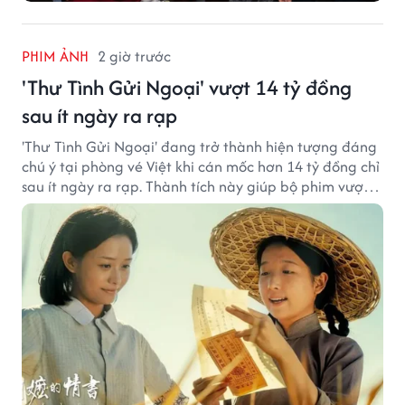
PHIM ẢNH
2 giờ trước
'Thư Tình Gửi Ngoại' vượt 14 tỷ đồng
sau ít ngày ra rạp
'Thư Tình Gửi Ngoại' đang trở thành hiện tượng đáng
chú ý tại phòng vé Việt khi cán mốc hơn 14 tỷ đồng chỉ
sau ít ngày ra rạp. Thành tích này giúp bộ phim vượt
kỳ vọng ban đầu và duy trì sức hút giữa cuộc cạnh
tranh của nhiều tác phẩm lớn.