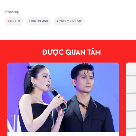
#Hashtag
#
LYNK LEE
#
QUANG VINH
#
LYNK LEE XINH ĐẸP
ĐƯỢC QUAN TÂM