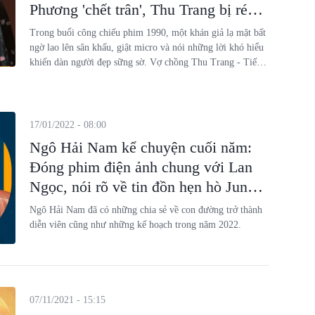
Phương 'chết trân', Thu Trang bị réo
tên
Trong buổi công chiếu phim 1990, một khán giả lạ mặt bất
ngờ lao lên sân khấu, giật micro và nói những lời khó hiểu
khiến dàn người đẹp sững sờ. Vợ chồng Thu Trang - Tiến
Luật bị netizen gọi tên.
17/01/2022 - 08:00
Ngô Hải Nam kể chuyện cuối năm:
Đóng phim điện ảnh chung với Lan
Ngọc, nói rõ về tin đồn hẹn hò Jun
Vũ
Ngô Hải Nam đã có những chia sẻ về con đường trở thành
diễn viên cũng như những kế hoạch trong năm 2022.
07/11/2021 - 15:15