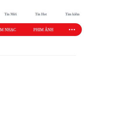
Tin Mới
Tin Hot
Tìm kiếm
M NHẠC
PHIM ẢNH
SAO SPORT