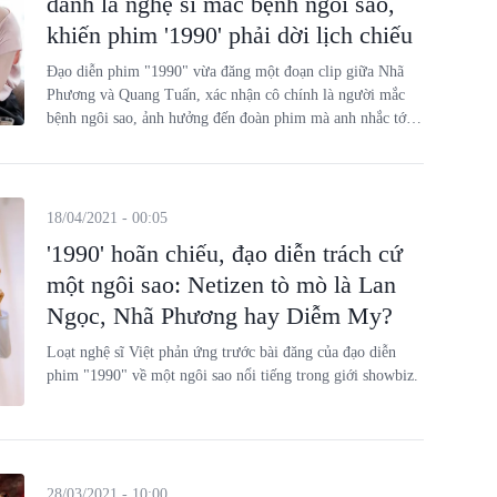
danh là nghệ sĩ mắc bệnh ngôi sao,
khiến phim '1990' phải dời lịch chiếu
Đạo diễn phim "1990" vừa đăng một đoạn clip giữa Nhã
Phương và Quang Tuấn, xác nhận cô chính là người mắc
bệnh ngôi sao, ảnh hưởng đến đoàn phim mà anh nhắc tới
những ngày qua.
18/04/2021 - 00:05
'1990' hoãn chiếu, đạo diễn trách cứ
một ngôi sao: Netizen tò mò là Lan
Ngọc, Nhã Phương hay Diễm My?
Loạt nghệ sĩ Việt phản ứng trước bài đăng của đạo diễn
phim "1990" về một ngôi sao nổi tiếng trong giới showbiz.
28/03/2021 - 10:00