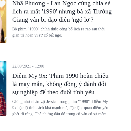
Nhã Phương - Lan Ngọc cùng chia sẻ
lịch ra mắt '1990' nhưng bà xã Trường
Giang vẫn bị đạo diễn 'ngó lơ'?
Bộ phim "1990" chính thức công bố lịch ra rạp sau thời
gian trì hoãn vì sự cố bất ngờ.
22/09/2021 - 12:00
Diễm My 9x: 'Phim 1990 hoãn chiếu
là may mắn, không đồng ý đánh đổi
sự nghiệp để theo đuổi tình yêu'
Giống như nhân vật Jessica trong phim "1990", Diễm My
9x bộc lộ tính cách khá mạnh mẽ, độc lập, quan điểm yêu
ghét rõ ràng. Thế nhưng đâu đó trong cô vẫn có sự mềm
mại, nhẹ nhàng, tình cảm chân thành khiến khán giả yêu
thích.