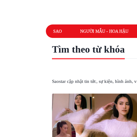
SAO
NGƯỜI MẪU - HOA HẬU
Tìm theo từ khóa
# PHIM 1990
Saostar cập nhật tin tức, sự kiện, hình ảnh,