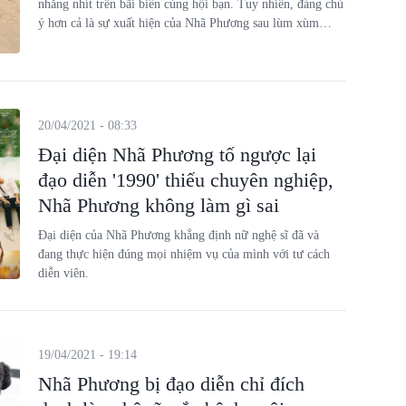
nhắng nhít trên bãi biển cùng hội bạn. Tuy nhiên, đáng chú
ý hơn cả là sự xuất hiện của Nhã Phương sau lùm xùm
"mắc bệnh ngôi sao" thời gian vừa qua.
20/04/2021 - 08:33
Đại diện Nhã Phương tố ngược lại
đạo diễn '1990' thiếu chuyên nghiệp,
Nhã Phương không làm gì sai
Đại diện của Nhã Phương khẳng định nữ nghệ sĩ đã và
đang thực hiện đúng mọi nhiệm vụ của mình với tư cách
diễn viên.
19/04/2021 - 19:14
Nhã Phương bị đạo diễn chỉ đích