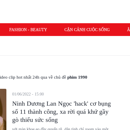
FASHION - BEAUTY
CẬN CẢNH CUỘC SỐNG
Â
 video clip hot nhất 24h qua về chủ đề
phim 1990
01/06/2022 - 15:00
Ninh Dương Lan Ngọc 'hack' cơ bụng
số 11 thành công, xa rời quá khứ gầy
gò thiếu sức sống
với màn khoe eo đầy quyến rũ, dân tình chỉ zoom vào một