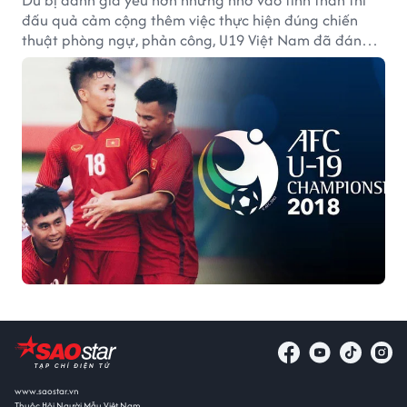
Dù bị đánh giá yếu hơn nhưng nhờ vào tinh thần thi
đấu quả cảm cộng thêm việc thực hiện đúng chiến
thuật phòng ngự, phản công, U19 Việt Nam đã đánh
bại U19 Trung Quốc với tỷ số 1-0.
www.saostar.vn
Thuộc Hội Người Mẫu Việt Nam