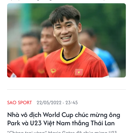
theo học tại trường Đại học thể thao hàng đầu cả
nước.
SAO SPORT
22/05/2022 - 23:45
Nhà vô địch World Cup chúc mừng ông
Park và U23 Việt Nam thắng Thái Lan
“Chàng trai vàng” Mario Gotze đã chúc mừng U23