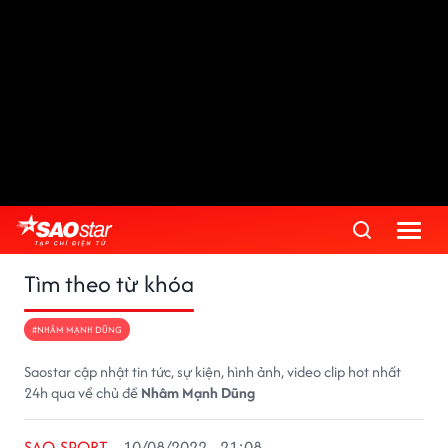
Tìm theo từ khóa
#NHÂM MẠNH DŨNG
Saostar cập nhật tin tức, sự kiện, hình ảnh, video clip hot nhất
24h qua về chủ đề
Nhâm Mạnh Dũng
SAO SPORT
10/08/2022 - 21:08