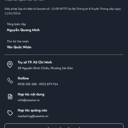
Giấy phép Tạp chí điện tử Saostar số: 13/GP-BTTTT do Bộ Thông tin & Truyền Thông cấp ngày
11/01/2016
Tổng biên tập
Nguyễn Quang Minh
Thư ký tòa soạn
Văn Quốc Nhân
Trụ sở TP. Hồ Chí Minh
5B Nguyễn Đình Chiểu, Phường Sài Gòn
Hotline
0938 305 588 -
0933 879 914
Hợp tác nội dung
info@saostar.vn
Hợp tác quảng cáo
marketing@saostar.vn