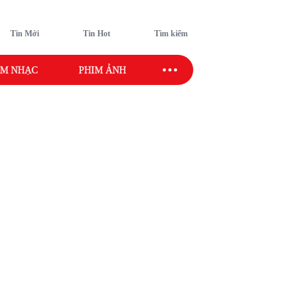
Tin Mới
Tin Hot
Tìm kiếm
M NHẠC
PHIM ẢNH
SAO SPORT