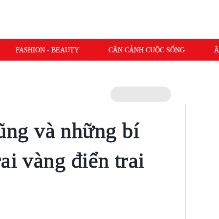
FASHION - BEAUTY
CẬN CẢNH CUỘC SỐNG
Â
ng và những bí
ai vàng điển trai