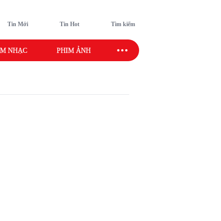
Tin Mới
Tin Hot
Tìm kiếm
M NHẠC
PHIM ẢNH
SAO SPORT