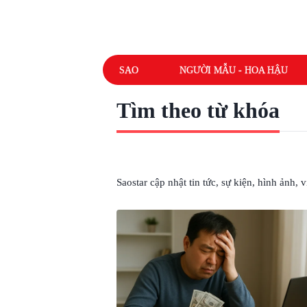
SAO
NGƯỜI MẪU - HOA HẬU
Tìm theo từ khóa
# LỪA ĐẢO TIỀN
Saostar cập nhật tin tức, sự kiện, hình ảnh,