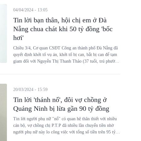
04/04/2024 - 13:05
Tin lời bạn thân, hội chị em ở Đà
Nẵng chua chát khi 50 tỷ đồng 'bốc
hơi'
Chiều 3/4, Cơ quan CSĐT Công an thành phố Đà Nẵng đã
quyết định khởi tố vụ án, khởi tố bị can, bắt bị can để tạm
giam đối với Nguyễn Thị Thanh Thảo (37 tuổi, trú phường
Mỹ An, quận Ngũ Hành Sơn, thành phố Đà Nẵng), để tiếp
tục điều tra làm rõ hành vi lừa đảo chiếm đoạt gần 50 tỷ
đồng.
20/03/2024 - 15:59
Tin lời 'thánh nổ', đôi vợ chồng ở
Quảng Ninh bị lừa gần 90 tỷ đồng
Tin lời người phụ nữ "nổ" có quan hệ thân thiết với nhiều
cán bộ, vợ chồng chị P.T.P đã nhiều lần chuyển tiền nhờ
người phụ nữ này lo công việc với tổng số tiền trên 95 tỷ
đồng.