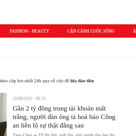
FASHION - BEAUTY
CẬN CẢNH CUỘC SỐNG
Â
 video clip hot nhất 24h qua về chủ đề
lừa đảo tiền
20/08/2025 - 06:31
Gần 2 tỷ đồng trong tài khoản mất
trắng, người đàn ông tá hoả báo Công
an liền lộ sự thật đằng sau
Theo Công an TP Hà Nội, mới đây, một người đàn ông lên