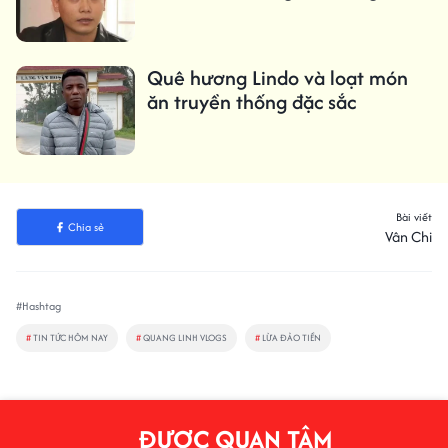
Quê hương Lindo và loạt món
ăn truyền thống đặc sắc
Bài viết
Chia sẻ
Vân Chi
#Hashtag
#
TIN TỨC HÔM NAY
#
QUANG LINH VLOGS
#
LỪA ĐẢO TIỀN
ĐƯỢC QUAN TÂM