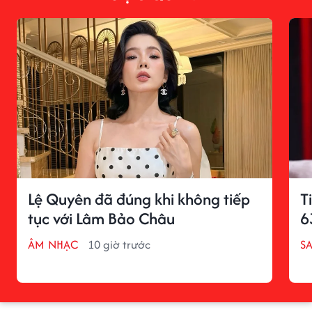
Lệ Quyên đã đúng khi không tiếp
T
tục với Lâm Bảo Châu
6
ÂM NHẠC
10 giờ trước
S