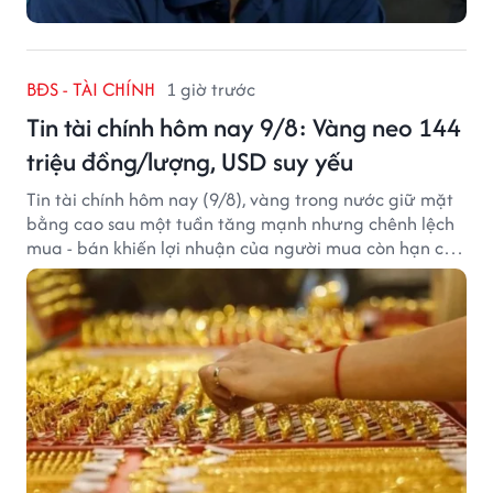
BĐS - TÀI CHÍNH
1 giờ trước
Tin tài chính hôm nay 9/8: Vàng neo 144
triệu đồng/lượng, USD suy yếu
Tin tài chính hôm nay (9/8), vàng trong nước giữ mặt
bằng cao sau một tuần tăng mạnh nhưng chênh lệch
mua - bán khiến lợi nhuận của người mua còn hạn chế,
trong khi USD chịu sức ép sau dữ liệu việc làm Mỹ gây
thất vọng.