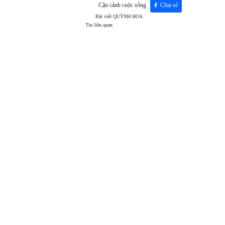
Cận cảnh cuộc sống
Chia sẻ
Bài viết
QUỲNH HOA
Tin liên quan
TOP
VIEW
24H