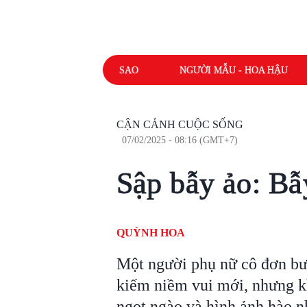
SAO
NGƯỜI MẪU - HOA HẬU
CẬN CẢNH CUỘC SỐNG
07/02/2025 - 08:16 (GMT+7)
Sập bẫy ảo: Bẫ
QUỲNH HOA
Một người phụ nữ cô đơn bướ
kiếm niềm vui mới, nhưng k
ngọt ngào và hình ảnh hào nh