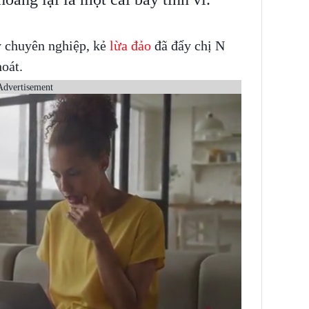
ầy chuyên nghiệp, kẻ
lừa đảo
đã đẩy chị N
hoát.
Advertisement