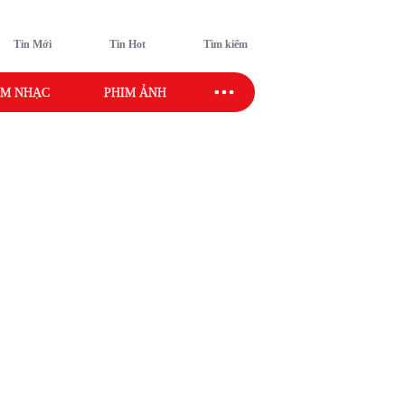
Tin Mới
Tin Hot
Tìm kiếm
M NHẠC
PHIM ẢNH
SAO SPORT