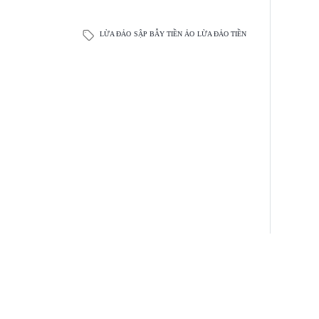
LỪA ĐẢO
SẬP BẪY TIỀN ẢO
LỪA ĐẢO TIỀN