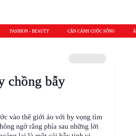
FASHION - BEAUTY
CẬN CẢNH CUỘC SỐNG
Â
y chồng bẫy
c vào thế giới ảo với hy vọng tìm
hông ngờ rằng phía sau những lời
oáng lại là một cái bẫy tinh vi.