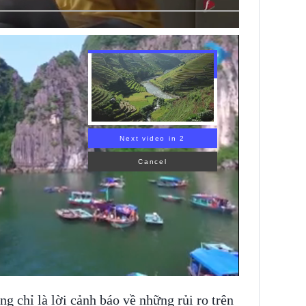
Next video in 1
Cancel
 chỉ là lời cảnh báo về những rủi ro trên