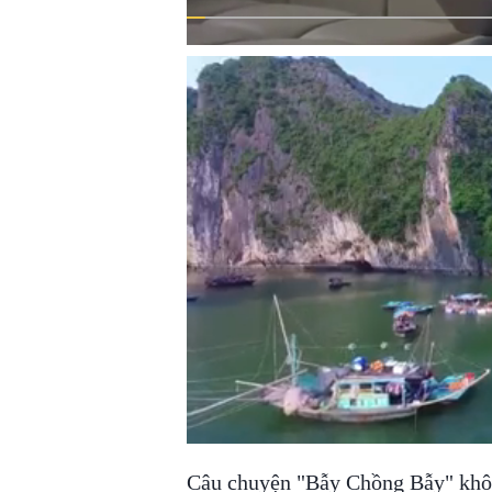
Câu chuyện "Bẫy Chồng Bẫy" không