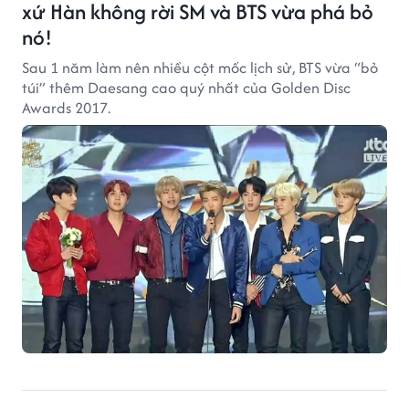
xứ Hàn không rời SM và BTS vừa phá bỏ
nó!
Sau 1 năm làm nên nhiều cột mốc lịch sử, BTS vừa “bỏ
túi” thêm Daesang cao quý nhất của Golden Disc
Awards 2017.