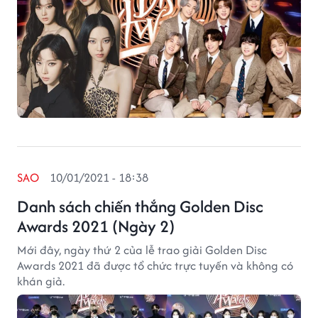
SAO
10/01/2021 - 18:38
Danh sách chiến thắng Golden Disc
Awards 2021 (Ngày 2)
Mới đây, ngày thứ 2 của lễ trao giải Golden Disc
Awards 2021 đã được tổ chức trực tuyến và không có
khán giả.