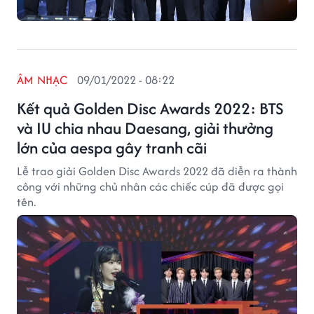
ÂM NHẠC
09/01/2022 - 08:22
Kết quả Golden Disc Awards 2022: BTS
và IU chia nhau Daesang, giải thưởng
lớn của aespa gây tranh cãi
Lễ trao giải Golden Disc Awards 2022 đã diễn ra thành
công với những chủ nhân các chiếc cúp đã được gọi
tên.