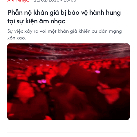
Phẫn nộ khán giả bị bảo vệ hành hung
tại sự kiện âm nhạc
Sự việc xảy ra với một khán giả khiến cư dân mạng
xôn xao.