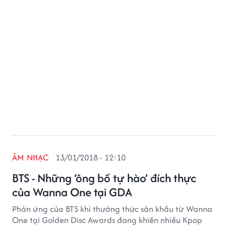
ÂM NHẠC
13/01/2018 - 12:10
BTS - Những ‘ông bố tự hào’ đích thực
của Wanna One tại GDA
Phản ứng của BTS khi thưởng thức sân khấu từ Wanna
One tại Golden Disc Awards đang khiến nhiều Kpop