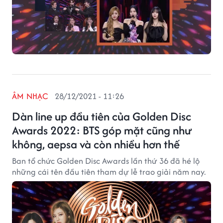
ÂM NHẠC
28/12/2021 - 11:26
Dàn line up đầu tiên của Golden Disc
Awards 2022: BTS góp mặt cũng như
không, aepsa và còn nhiều hơn thế
Ban tổ chức Golden Disc Awards lần thứ 36 đã hé lộ
những cái tên đầu tiên tham dự lễ trao giải năm nay.