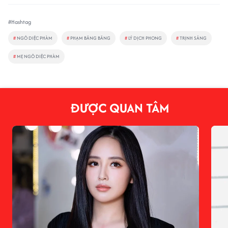
#Hashtag
#
NGÔ DIỆC PHÀM
#
PHẠM BĂNG BĂNG
#
LÝ DỊCH PHONG
#
TRỊNH SẢNG
#
MẸ NGÔ DIỆC PHÀM
ĐƯỢC QUAN TÂM