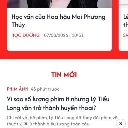
Học vấn của Hoa hậu Mai Phương
L
Thúy
t
HỌC ĐƯỜNG
07/08/2026 - 10:31
S
TIN MỚI
PHIM ẢNH
43 phút trước
Vì sao số lượng phim ít nhưng Lý Tiểu
Long vẫn trở thành huyền thoại?
Chỉ với vài bộ phim, Lý Tiểu Long đã thay đổi phim võ
×
×
thuật và trở thành biểu tượng toàn cầu.