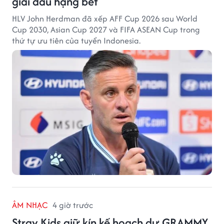
giải đấu hạng bét
HLV John Herdman đã xếp AFF Cup 2026 sau World
Cup 2030, Asian Cup 2027 và FIFA ASEAN Cup trong
thứ tự ưu tiên của tuyển Indonesia.
ÂM NHẠC
4 giờ trước
Stray Kids giữ kín kế hoạch dự GRAMMY