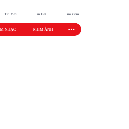
Tin Mới
Tin Hot
Tìm kiếm
M NHẠC
PHIM ẢNH
SAO SPORT