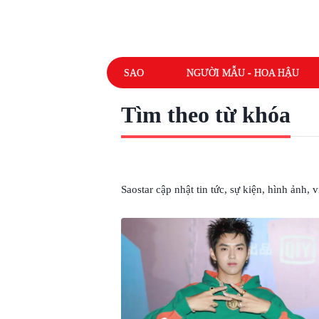
SAO
NGƯỜI MẪU - HOA HẬU
Tìm theo từ khóa
# NGÔ DIỆC PHÀM
Saostar cập nhật tin tức, sự kiện, hình ảnh,