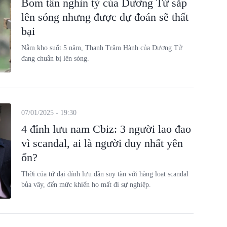
Bom tấn nghìn tỷ của Dương Tử sắp
lên sóng nhưng được dự đoán sẽ thất
bại
Nằm kho suốt 5 năm, Thanh Trâm Hành của Dương Tử
đang chuẩn bị lên sóng.
07/01/2025 - 19:30
4 đỉnh lưu nam Cbiz: 3 người lao đao
vì scandal, ai là người duy nhất yên
ổn?
Thời của tứ đại đỉnh lưu dần suy tàn với hàng loạt scandal
bủa vây, đến mức khiến họ mất đi sự nghiệp.