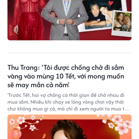
Thu Trang: 'Tôi được chồng chở đi sắm
vàng vào mùng 10 Tết, với mong muốn
sẽ may mắn cả năm'
'Trước Tết, hai vợ chồng có thời gian để chở nhau đi
mua sắm. Nhiều khi chạy xe lòng vòng chơi vậy thôi
chứ không mua gì cả, mà chỉ đi xem người ta mua thôi
cũng thấy đủ vui rồi', Thu Trang chia sẻ.