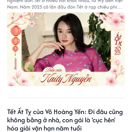
nghiệm đón Tết ở nhiều nơi khác nhau, từ Mỹ đến Việt
Nam. Năm 2025 cô lần đầu đón Tết ở rạp chiếu phim
cùng khán giả.
Tết Ất Tỵ của Võ Hoàng Yến: Đi đâu cũng
không bằng ở nhà, con gái là 'cục hên'
hóa giải vận hạn năm tuổi