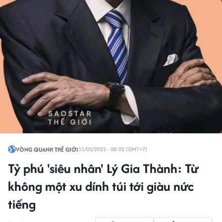
VÒNG QUANH THẾ GIỚI
31/05/2022 - 08:02 (GMT+7)
Tỷ phú 'siêu nhân' Lý Gia Thành: Từ
không một xu dính túi tới giàu nức
tiếng