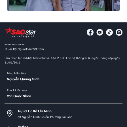
www.saostar.vn
Thuộc Hội Người Mẫu Việt Nam
Giấy phép Tạp chí điện tử Saostar số: 13/GP-BTTTT do Bộ Thông tin & Truyền Thông cấp ngày
11/01/2016
Tổng biên tập
Nguyễn Quang Minh
Thư ký tòa soạn
Văn Quốc Nhân
Trụ sở TP. Hồ Chí Minh
5B Nguyễn Đình Chiểu, Phường Sài Gòn
Hotline