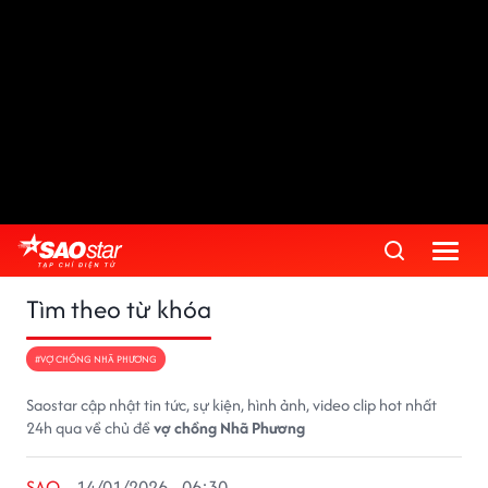
Tìm theo từ khóa
#VỢ CHỒNG NHÃ PHƯƠNG
Saostar cập nhật tin tức, sự kiện, hình ảnh, video clip hot nhất
24h qua về chủ đề
vợ chồng Nhã Phương
SAO
14/01/2026 - 06:30