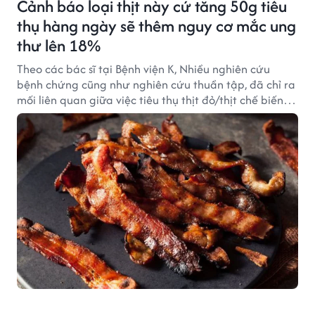
Cảnh báo loại thịt này cứ tăng 50g tiêu
thụ hàng ngày sẽ thêm nguy cơ mắc ung
thư lên 18%
Theo các bác sĩ tại Bệnh viện K, Nhiều nghiên cứu
bệnh chứng cũng như nghiên cứu thuần tập, đã chỉ ra
mối liên quan giữa việc tiêu thụ thịt đỏ/thịt chế biến
sẵn với nguy cơ gây ung thư đại trực tràng.