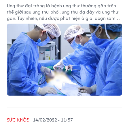
Ung thư đại tràng là bệnh ung thư thường gặp trên
thế giới sau ung thư phổi, ung thư dạ dày và ung thư
gan. Tuy nhiên, nếu được phát hiện ở giai đoạn sớm thì
tỷ lệ được chữa khỏi lên tới 90%. Kiến thức ung thư
giúp độc giả, người dân có những kiến thức, kinh
nghiệm về căn bệnh này.
SỨC KHỎE
14/02/2022 - 11:57