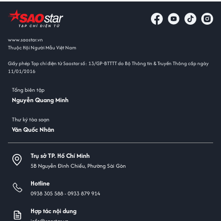
www.saostar.vn
Thuộc Hội Người Mẫu Việt Nam
Giấy phép Tạp chí điện tử Saostar số: 13/GP-BTTTT do Bộ Thông tin & Truyền Thông cấp ngày
11/01/2016
Tổng biên tập
Nguyễn Quang Minh
Thư ký tòa soạn
Văn Quốc Nhân
Trụ sở TP. Hồ Chí Minh
5B Nguyễn Đình Chiểu, Phường Sài Gòn
Hotline
0938 305 588 -
0933 879 914
Hợp tác nội dung