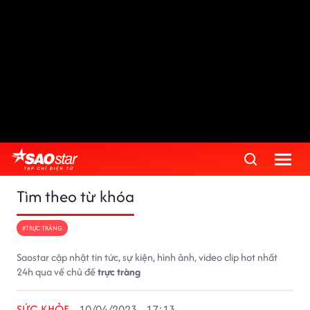
Tìm theo từ khóa
#TRỰC TRÀNG
Saostar cập nhật tin tức, sự kiện, hình ảnh, video clip hot nhất
24h qua về chủ đề
trực tràng
SỨC KHỎE
10/04/2023 - 17:13