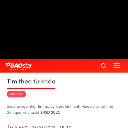
Tìm theo từ khóa
#SNSD 2021
Saostar cập nhật tin tức, sự kiện, hình ảnh, video clip hot nhất
24h qua về chủ đề
SNSD 2021
ÂM NHẠC
26/01/2022 - 15:30