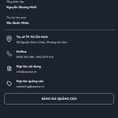
Tổng biên tập
Nguyễn Quang Minh
Thư ký tòa soạn
Văn Quốc Nhân
Trụ sở TP. Hồ Chí Minh
5B Nguyễn Đình Chiểu, Phường Sài Gòn
Hotline
0938 305 588 -
0933 879 914
Hợp tác nội dung
info@saostar.vn
Hợp tác quảng cáo
marketing@saostar.vn
BẢNG GIÁ QUẢNG CÁO