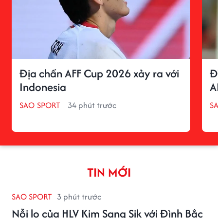
Địa chấn AFF Cup 2026 xảy ra với
Đ
Indonesia
A
SAO SPORT
34 phút trước
S
TIN MỚI
SAO SPORT
3 phút trước
Nỗi lo của HLV Kim Sang Sik với Đình Bắc