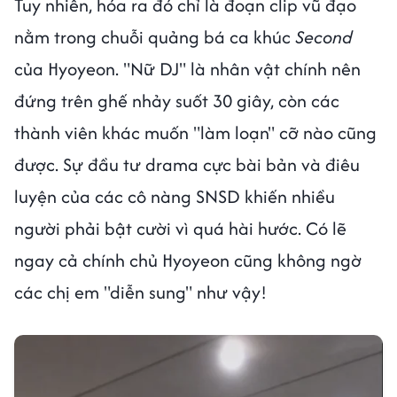
Tuy nhiên, hóa ra đó chỉ là đoạn clip vũ đạo
nằm trong chuỗi quảng bá ca khúc
Second
của Hyoyeon. "Nữ DJ" là nhân vật chính nên
đứng trên ghế nhảy suốt 30 giây, còn các
thành viên khác muốn "làm loạn" cỡ nào cũng
được. Sự đầu tư drama cực bài bản và điêu
luyện của các cô nàng SNSD khiến nhiều
người phải bật cười vì quá hài hước. Có lẽ
ngay cả chính chủ Hyoyeon cũng không ngờ
các chị em "diễn sung" như vậy!