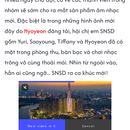
nhóm sẽ sớm cho ra mắt sản phẩm âm nhạc
mới. Đặc biệt là trong những hình ảnh mới
đây do
Hyoyeon
đăng tải, hội chị em SNSD
gồm Yuri, Sooyoung, Tiffany và Hyoyeon đã có
mặt trong phòng thu, bàn bạc và chơi nhạc
trông vô cùng thoải mái. Nhìn từ ngoài vào,
hẳn ai cũng ngỡ... SNSD ra ca khúc mới!
Next video in 1
Cancel