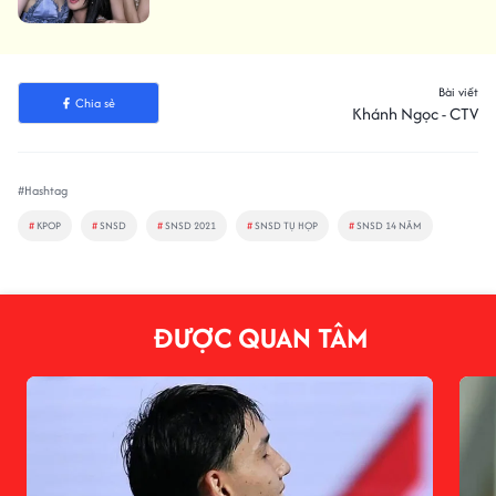
Bài viết
Chia sẻ
Khánh Ngọc - CTV
#Hashtag
#
KPOP
#
SNSD
#
SNSD 2021
#
SNSD TỤ HỌP
#
SNSD 14 NĂM
ĐƯỢC QUAN TÂM