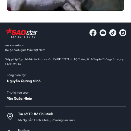
www.saostar.vn
Thuộc Hội Người Mẫu Việt Nam
Giấy phép Tạp chí điện tử Saostar số: 13/GP-BTTTT do Bộ Thông tin & Truyền Thông cấp ngày
11/01/2016
Tổng biên tập
Nguyễn Quang Minh
Thư ký tòa soạn
Văn Quốc Nhân
Trụ sở TP. Hồ Chí Minh
5B Nguyễn Đình Chiểu, Phường Sài Gòn
Hotline