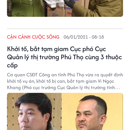
CẬN CẢNH CUỘC SỐNG
06/01/2021 - 08:18
Khởi tố, bắt tạm giam Cục phó Cục
Quản lý thị trường Phú Thọ cùng 3 thuộc
cấp
Cơ quan CSĐT Công an tỉnh Phú Thọ vừa ra quyết định
khởi tố vụ án, khởi tố bị can, bắt tạm giam Vi Ngọc
Khang (Phó cục trưởng Cục Quản lý thị trường tỉnh
Phú Thọ) cùng 3 đối tượng để điều tra về tội "Lợi dụng
chức vụ quyền hạn trong khi thi hành công vụ".