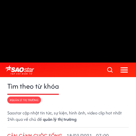
Tìm theo từ khóa
#QUẢN LÝ THỊ TRƯỜNG
Saostar cập nhật tin tức, sự kiện, hình ảnh, video clip hot nhất
24h qua về chủ đề
quản lý thị trường
CẬN CẢNH CUỘC SỐNG
18/03/2021 - 07:00