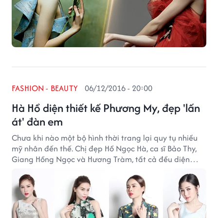
FASHION - BEAUTY
06/12/2016 - 20:00
Hà Hồ diện thiết kế Phương My, đẹp 'lấn
át' đàn em
Chưa khi nào một bộ hình thời trang lại quy tụ nhiều
mỹ nhân đến thế. Chị đẹp Hồ Ngọc Hà, ca sĩ Bảo Thy,
Giang Hồng Ngọc và Hương Tràm, tất cả đều diện
thiết kế mới nhất của Phương My, ủng hộ MV nhạc
hoành tráng của nam ca sĩ Bùi Anh Tuấn.