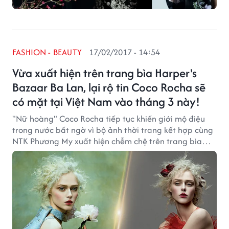
FASHION - BEAUTY
17/02/2017 - 14:54
Vừa xuất hiện trên trang bìa Harper's
Bazaar Ba Lan, lại rộ tin Coco Rocha sẽ
có mặt tại Việt Nam vào tháng 3 này!
"Nữ hoàng" Coco Rocha tiếp tục khiến giới mộ điệu
trong nước bất ngờ vì bộ ảnh thời trang kết hợp cùng
NTK Phương My xuất hiện chễm chệ trên trang bìa
của tạp chí Harper's Bazaar Ba Lan. Ngoài ra, một
thông tin siêu sốc chắc chắn sẽ khiến khán giả hâm mộ
"mất ăn mất ngủ" ngay lập tức!