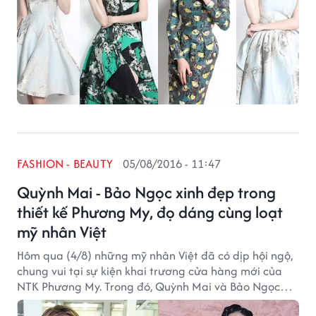
FASHION - BEAUTY
05/08/2016 - 11:47
Quỳnh Mai - Bảo Ngọc xinh đẹp trong
thiết kế Phương My, đọ dáng cùng loạt
mỹ nhân Việt
Hôm qua (4/8) những mỹ nhân Việt đã có dịp hội ngộ,
chung vui tại sự kiện khai trương cửa hàng mới của
NTK Phương My. Trong đó, Quỳnh Mai và Bảo Ngọc
gây ấn tượng cho người hâm mộ bởi sức hút của The