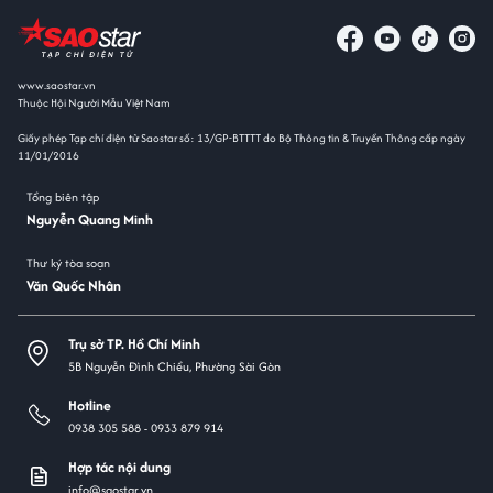
www.saostar.vn
Thuộc Hội Người Mẫu Việt Nam
Giấy phép Tạp chí điện tử Saostar số: 13/GP-BTTTT do Bộ Thông tin & Truyền Thông cấp ngày
11/01/2016
Tổng biên tập
Nguyễn Quang Minh
Thư ký tòa soạn
Văn Quốc Nhân
Trụ sở TP. Hồ Chí Minh
5B Nguyễn Đình Chiểu, Phường Sài Gòn
Hotline
0938 305 588 -
0933 879 914
Hợp tác nội dung
info@saostar.vn