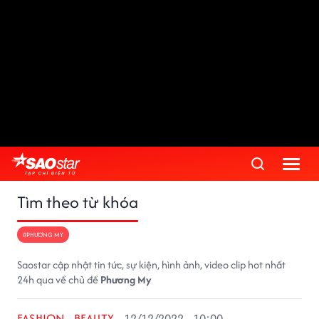
Tìm theo từ khóa
#PHƯƠNG MY
Saostar cập nhật tin tức, sự kiện, hình ảnh, video clip hot nhất
24h qua về chủ đề
Phương My
FASHION - BEAUTY
12/12/2022 - 10:00