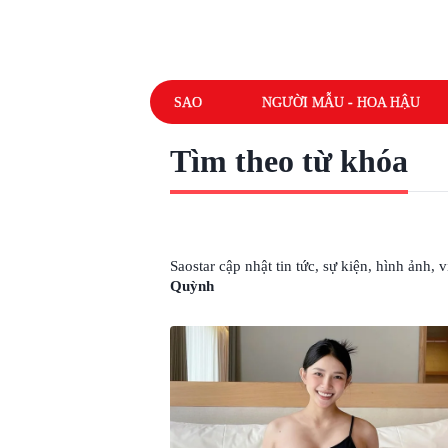
SAO
NGƯỜI MẪU - HOA HẬU
Tìm theo từ khóa
# NHẠC SĨ PHAN MẠNH QUỲNH
Saostar cập nhật tin tức, sự kiện, hình ảnh,
Quỳnh