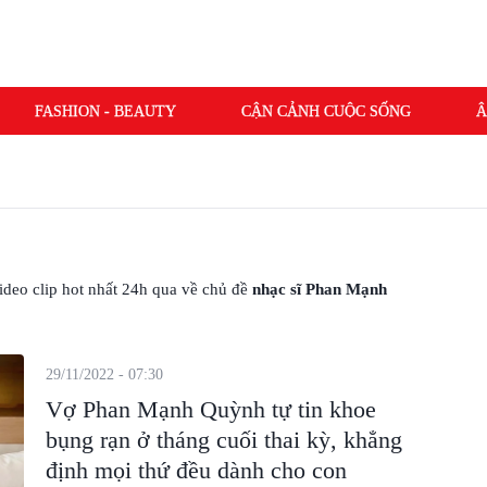
FASHION - BEAUTY
CẬN CẢNH CUỘC SỐNG
Â
 video clip hot nhất 24h qua về chủ đề
nhạc sĩ Phan Mạnh
29/11/2022 - 07:30
Vợ Phan Mạnh Quỳnh tự tin khoe
bụng rạn ở tháng cuối thai kỳ, khẳng
định mọi thứ đều dành cho con