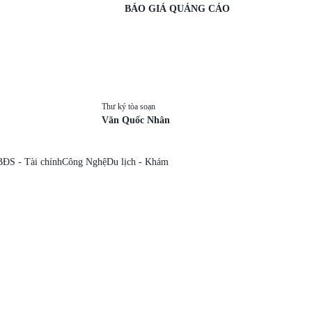
BÁO GIÁ QUẢNG CÁO
Thư ký tòa soạn
Văn Quốc Nhân
BĐS - Tài chính
Công Nghệ
Du lịch - Khám