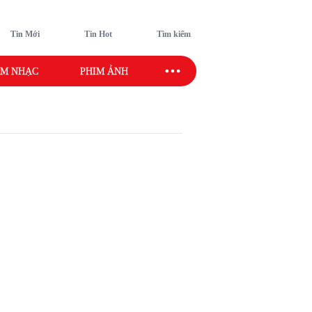
Tin Mới
Tin Hot
Tìm kiếm
M NHẠC
PHIM ẢNH
SAO SPORT