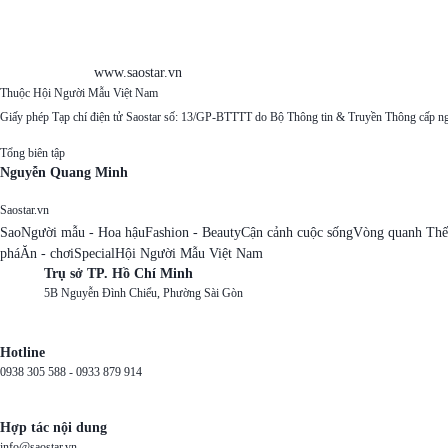
www.saostar.vn
Thuộc Hội Người Mẫu Việt Nam
Giấy phép Tạp chí điện tử Saostar số: 13/GP-BTTTT do Bộ Thông tin & Truyền Thông cấp n
Tổng biên tập
Nguyễn Quang Minh
Saostar.vn
Sao
Người mẫu - Hoa hậu
Fashion - Beauty
Cận cảnh cuộc sống
Vòng quanh Thế
phá
Ăn - chơi
Special
Hội Người Mẫu Việt Nam
Trụ sở TP. Hồ Chí Minh
5B Nguyễn Đình Chiểu, Phường Sài Gòn
Hotline
0938 305 588 -
0933 879 914
Hợp tác nội dung
info@saostar.vn