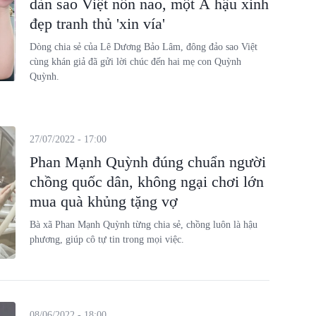
dàn sao Việt nôn nao, một Á hậu xinh
đẹp tranh thủ 'xin vía'
Dòng chia sẻ của Lê Dương Bảo Lâm, đông đảo sao Việt
cùng khán giả đã gửi lời chúc đến hai mẹ con Quỳnh
Quỳnh.
27/07/2022 - 17:00
Phan Mạnh Quỳnh đúng chuẩn người
chồng quốc dân, không ngại chơi lớn
mua quà khủng tặng vợ
Bà xã Phan Mạnh Quỳnh từng chia sẻ, chồng luôn là hậu
phương, giúp cô tự tin trong mọi việc.
08/06/2022 - 18:00