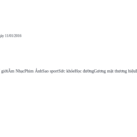
gày 11/01/2016
 giới
Âm Nhạc
Phim Ảnh
Sao sport
Sức khỏe
Học đường
Gương mặt thương hiệu