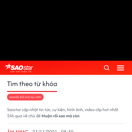
Tìm theo từ khóa
#MUỘN RỒI SAO MÀ CÒN
Saostar cập nhật tin tức, sự kiện, hình ảnh, video clip hot nhất
24h qua về chủ đề
Muộn rồi sao mà còn
ÂM NHẠC
23/11/2021 - 08:30