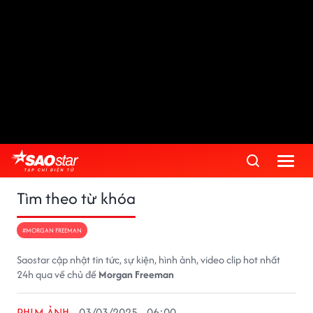
Tìm theo từ khóa
#MORGAN FREEMAN
Saostar cập nhật tin tức, sự kiện, hình ảnh, video clip hot nhất
24h qua về chủ đề
Morgan Freeman
PHIM ẢNH
03/03/2025 - 06:00