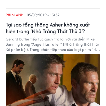
PHIM ẢNH
05/09/2019 - 13:52
Tại sao tổng thống Asher không xuất
hiện trong 'Nhà Trắng Thất Thủ 3'?
Gerard Butler tiếp tục quay trở lại với vai diễn Mike
Banning trong "Angel Has Fallen" (Nhà Trắng thất thủ:
Kẻ phản bội). Trong phần tiếp theo của loạt phim "Has
Fallen", đặc vụ Mike Banning phải tìm cách giành lại
công lý cho chính mình sau khi bị kẻ gian đổ tội ám sát
tổng thống Mỹ.