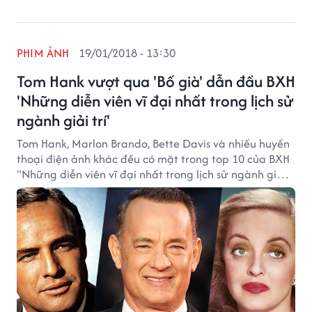
PHIM ẢNH
19/01/2018 - 13:30
Tom Hank vượt qua 'Bố già' dẫn đầu BXH
'Những diễn viên vĩ đại nhất trong lịch sử
ngành giải trí'
Tom Hank, Marlon Brando, Bette Davis và nhiều huyền
thoại điện ảnh khác đều có mặt trong top 10 của BXH
"Những diễn viên vĩ đại nhất trong lịch sử ngành giải
trí" do độc giả trang Ranker bình chọn.