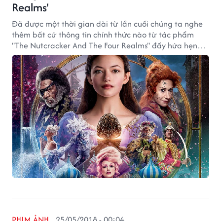
Realms'
Đã được một thời gian dài từ lần cuối chúng ta nghe
thêm bất cứ thông tin chính thức nào từ tác phẩm
''The Nutcracker And The Four Realms'' đầy hứa hẹn
của Disney.
PHIM ẢNH
25/05/2018 - 00:04