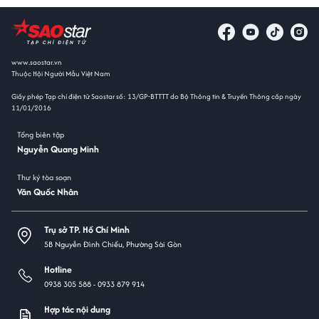
www.saostar.vn
Thuộc Hội Người Mẫu Việt Nam
Giấy phép Tạp chí điện tử Saostar số: 13/GP-BTTTT do Bộ Thông tin & Truyền Thông cấp ngày
11/01/2016
Tổng biên tập
Nguyễn Quang Minh
Thư ký tòa soạn
Văn Quốc Nhân
Trụ sở TP. Hồ Chí Minh
5B Nguyễn Đình Chiểu, Phường Sài Gòn
Hotline
0938 305 588 -
0933 879 914
Hợp tác nội dung