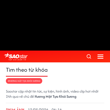
Tìm theo từ khóa
#HƯƠNG MẬT TỰA KHÓI SƯƠNG
Saostar cập nhật tin tức, sự kiện, hình ảnh, video clip hot nhất
24h qua về chủ đề
Hương Mật Tựa Khói Sương
PHIM ẢNH
12/05/2026 - 06:16