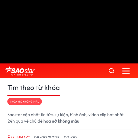
Tìm theo từ khóa
#HOA NỞ KHÔNG MÀU
Saostar cập nhật tin tức, sự kiện, hình ảnh, video clip hot nhất
24h qua về chủ đề
hoa nở không màu
ÂM NHẠC
08/09/2025 - 07:00