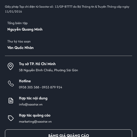
Giấy phép Tạp chí điện tử Saostar số: 13/GP-BTTTT do Bộ Thông tin & Truyền Thông cấp ngày
11/01/2016
Tổng biên tập
Nguyễn Quang Minh
Thư ký tòa soạn
Văn Quốc Nhân
Trụ sở TP. Hồ Chí Minh
5B Nguyễn Đình Chiểu, Phường Sài Gòn
Hotline
0938 305 588 -
0933 879 914
Hợp tác nội dung
info@saostar.vn
Hợp tác quảng cáo
marketing@saostar.vn
BẢNG GIÁ QUẢNG CÁO