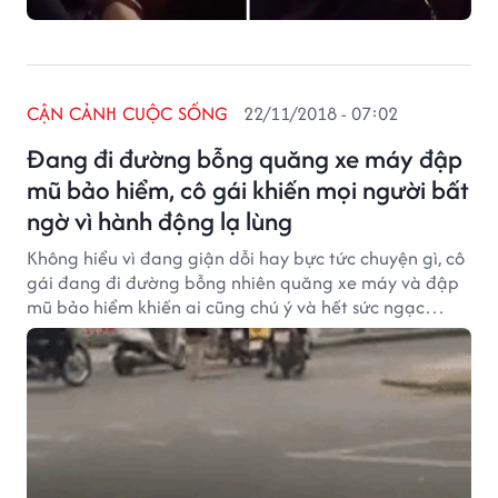
CẬN CẢNH CUỘC SỐNG
22/11/2018 - 07:02
Đang đi đường bỗng quăng xe máy đập
mũ bảo hiểm, cô gái khiến mọi người bất
ngờ vì hành động lạ lùng
Không hiểu vì đang giận dỗi hay bực tức chuyện gì, cô
gái đang đi đường bỗng nhiên quăng xe máy và đập
mũ bảo hiểm khiến ai cũng chú ý và hết sức ngạc
nhiên.