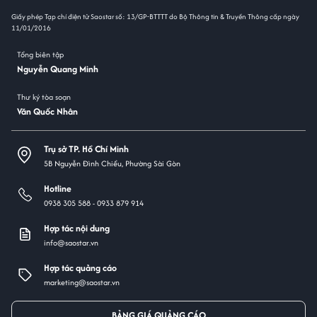
Giấy phép Tạp chí điện tử Saostar số: 13/GP-BTTTT do Bộ Thông tin & Truyền Thông cấp ngày
11/01/2016
Tổng biên tập
Nguyễn Quang Minh
Thư ký tòa soạn
Văn Quốc Nhân
Trụ sở TP. Hồ Chí Minh
5B Nguyễn Đình Chiểu, Phường Sài Gòn
Hotline
0938 305 588 -
0933 879 914
Hợp tác nội dung
info@saostar.vn
Hợp tác quảng cáo
marketing@saostar.vn
BẢNG GIÁ QUẢNG CÁO