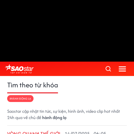
Tìm theo từ khóa
#HÀNH ĐỘNG LẠ
Saostar cập nhật tin tức, sự kiện, hình ảnh, video clip hot nhất
24h qua về chủ đề
hành động lạ
VÒNG QUANH THẾ GIỚI
14/07/2025 - 06:05