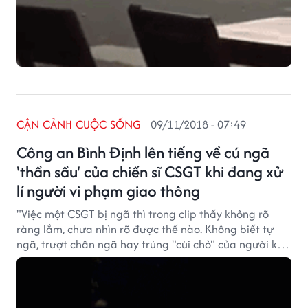
CẬN CẢNH CUỘC SỐNG
09/11/2018 - 07:49
Công an Bình Định lên tiếng về cú ngã
'thần sầu' của chiến sĩ CSGT khi đang xử
lí người vi phạm giao thông
"Việc một CSGT bị ngã thì trong clip thấy không rõ
ràng lắm, chưa nhìn rõ được thế nào. Không biết tự
ngã, trượt chân ngã hay trúng "cùi chỏ" của người kia.
Tôi sẽ làm việc với anh em để kiểm tra lại sự việc",
Thượng tá Huỳnh Dư Phi Long, Trưởng Công an TP.Quy
Nhơn (Bình Định) cho biết.