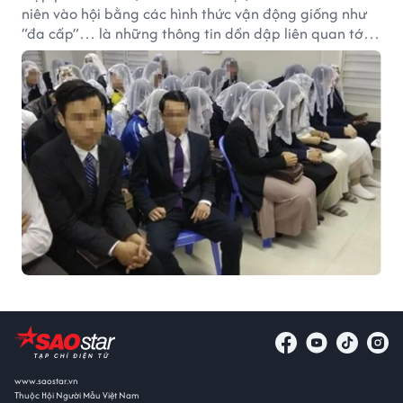
niên vào hội bằng các hình thức vận động giống như
“đa cấp”… là những thông tin dồn dập liên quan tới
“Hội Thánh Đức Chúa Trời” khiến dư luận đặc biệt lo
ngại trong suốt thời gian qua.
www.saostar.vn
Thuộc Hội Người Mẫu Việt Nam