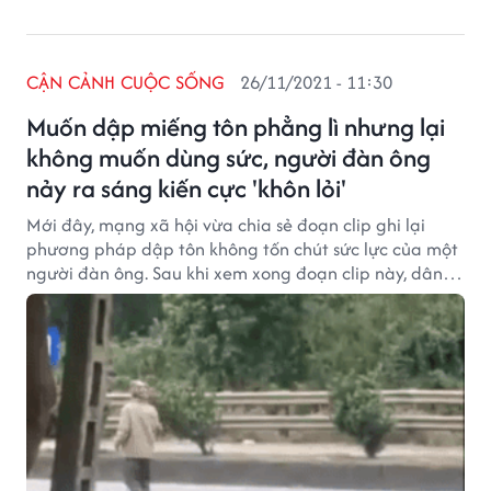
CẬN CẢNH CUỘC SỐNG
26/11/2021 - 11:30
Muốn dập miếng tôn phẳng lì nhưng lại
không muốn dùng sức, người đàn ông
nảy ra sáng kiến cực 'khôn lỏi'
Mới đây, mạng xã hội vừa chia sẻ đoạn clip ghi lại
phương pháp dập tôn không tốn chút sức lực của một
người đàn ông. Sau khi xem xong đoạn clip này, dân
mạng cũng không khỏi tranh cãi về hành động của
người đàn ông.