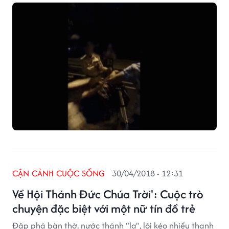
bám vào người đàn ông vi phạm rồi bất ngờ ngã lăn
xuống đất trước sự ngỡ ngàng của mọi người.
CẬN CẢNH CUỘC SỐNG
30/04/2018 - 12:31
Về Hội Thánh Đức Chúa Trời': Cuộc trò
chuyện đặc biệt với một nữ tín đồ trẻ
Đập phá bàn thờ, nước thánh “lạ”, lôi kéo nhiều thanh