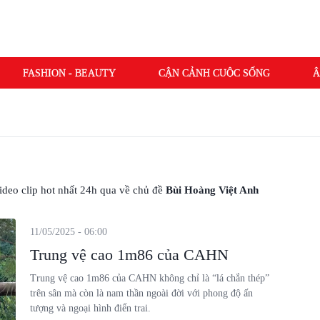
FASHION - BEAUTY
CẬN CẢNH CUỘC SỐNG
Â
 video clip hot nhất 24h qua về chủ đề
Bùi Hoàng Việt Anh
11/05/2025 - 06:00
Trung vệ cao 1m86 của CAHN
Trung vệ cao 1m86 của CAHN không chỉ là “lá chắn thép”
trên sân mà còn là nam thần ngoài đời với phong độ ấn
tượng và ngoại hình điển trai.