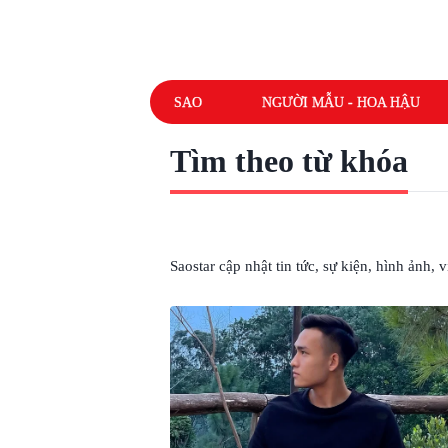
SAO
NGƯỜI MẪU - HOA HẬU
Tìm theo từ khóa
# BÙI HOÀNG VIỆT ANH
Saostar cập nhật tin tức, sự kiện, hình ảnh,