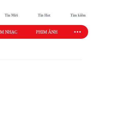
Tin Mới
Tin Hot
Tìm kiếm
M NHẠC
PHIM ẢNH
SAO SPORT