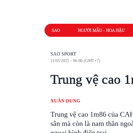
SAO
NGƯỜI MẪU - HOA HẬU
SAO SPORT
11/05/2025 - 06:00 (GMT+7)
Trung vệ cao
XUÂN DUNG
Trung vệ cao 1m86 của CAHN
sân mà còn là nam thần ngoà
ngoại hình điển trai.