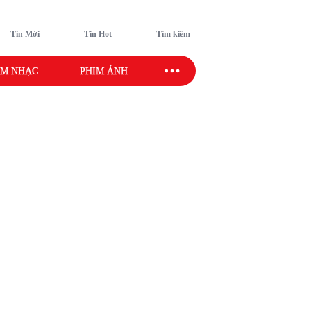
Tin Mới
Tin Hot
Tìm kiếm
M NHẠC
PHIM ẢNH
SAO SPORT