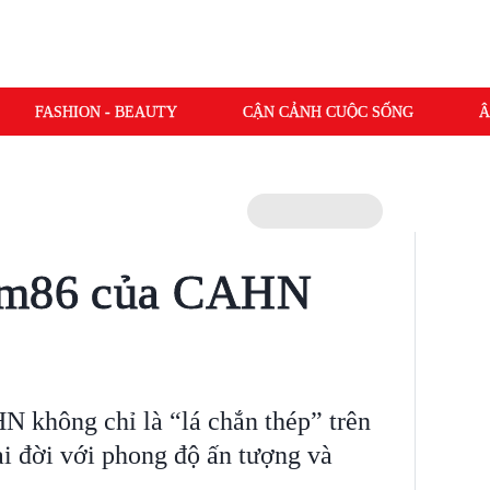
FASHION - BEAUTY
CẬN CẢNH CUỘC SỐNG
Â
 1m86 của CAHN
 không chỉ là “lá chắn thép” trên
i đời với phong độ ấn tượng và