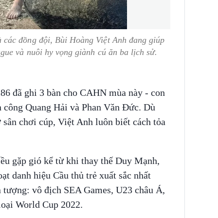
các đồng đội, Bùi Hoàng Việt Anh đang giúp
ue và nuôi hy vọng giành cú ăn ba lịch sử.
1m86 đã ghi 3 bàn cho CAHN mùa này - con
ấn công Quang Hải và Phan Văn Đức. Dù
sân chơi cúp, Việt Anh luôn biết cách tỏa
ều gặp gió kể từ khi thay thế Duy Mạnh,
t danh hiệu Cầu thủ trẻ xuất sắc nhất
ấn tượng: vô địch SEA Games, U23 châu Á,
oại World Cup 2022.