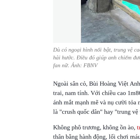
Dù có ngoại hình nổi bật, trung vệ ca
hài hước. Điều đó giúp anh chiếm đư
fan nữ. Ảnh: FBNV
Ngoài sân cỏ, Bùi Hoàng Việt Anh
trai, nam tính. Với chiều cao 1m8
ánh mắt mạnh mẽ và nụ cười tỏa 
là "crush quốc dân" hay "trung vệ
Không phô trương, không ồn ào,
t
thân bằng hành động, lối chơi máu 